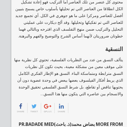
محتوى كل عنصر من تلك العناصر.أما التركيب فهو إعادة تشكيل
الكل انطلاقا من العناصر التي تم تحليلها بأسلوب خاص يسمح بتبيين
أفضل للعناصر ومركزا على ما هو جوهري في الكل. أي تجميع جديد
للعناصر التي تم تفكيكها وتحليلها. وقد ألح ديكارت على عمليتي
التحليل والتركيب ضمن منهج التفلسف الذي اقترحه وبالتالي فهما
خطوتان ضروريتان لأنهما أساس الشرح والتوضيح والفهم والبرهنة.
النسقية
يتألف النسق من عدد من النظريات الفلسفية، تحتوي كل نظرية منها
على موقف معين من مشكلة معينة، بحيث تكون كل نظريات
النسق مترابطة ومتماسكة البناء. النسق هو الإطار الفكري الكامل
الذي يربط أفكار الفيلسوف بعضها ببعض في وحدة عضوية دون أن
يحتويها تناقض أو تقاطع، بل شرط النسق الفلسفي تحقيق الوحدة
والانسجام بين عناصره التي يتكون منها هذا النسق…
SHARE
TWEET
GPLUS
SHARE
MORE FROM بضاض محمد(ذ. باحث)PR.BADADE MED