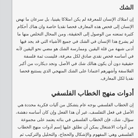
الشك
إن امتلاك الإنسان للمعرفة لم يكن امتلاكا يقينيا، بل سرعان ما نهض
الإنسان إلى فحص هذه المعارف فحصا نقديا خاصة وان هناك أحكام
كثيرة تمنعنه من الوصول إلى الحقيقة، ومن المحال التخلص منها ما
لم يشرع هذا الإنسان في الشك في جميع الأشياء التي قد يجد فيها
أدنى شبهة من قلة اليقين. وممارسة الشك هو مضي نحو اليقين لأنه
في أساسه فحص نقدي صادق لكل معرفة، فليست ثمة فلسفة
حقيقية دون أن يكون هنالك شك في الأصل. ونجد ديكارت من أكبر
الفلاسفة وأشهرهم اعتمادا على الشك المنهجي الذي يستتبع فحصا
نقديا لكل المعارف.
أدوات منهج الخطاب الفلسفي
إن الخطاب الفلسفي بوجه عام يتشكل من آليات فكرية محددة هي
الأصل في فعل التفلسف، غير أن هذا الفعل وإن كان أساسه دهشة،
سؤال، شك، فإن الخطاب الفلسفي في بنائه يعتمد على مجموعة
من أدوات الاشتغال يمكن أن نطلق عليها إسم أدوات منهج الخطاب
الفلسفي وهي: المفهوم والإشكال والحجاج، والتحليل والتركيب ثم