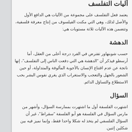
آليات التفلسف
يعتمد فعل التفلسف على مجموعة من الآليات هي الدافع الأول
والأصل لذلك، وهي التي مكنت الفيلسوف من إنتاج معرفة فلسفية،
وتتضمن هذه الآليات ثلاثة مستويات هي:
الدهشة
حسب شوبنهاور تفترض في الفرد درجة أعلى من العقل، أما
أرسطو فيذكر أن “الدهشة هي التي دفعت الناس إلى التفلسف”، إنها
ناتجة عن عدم اقتناع الإنسان بالأجوبة المألوفة والمتداولة، أو حين
الشعور بالجهل والتعجب والاستغراب الذي يغري نفوس البشر بحب
الاستطلاع والتساؤل الدائم.
السؤال
اشتهرت الفلسفة أول ما اشتهرت بممارسة السؤال، وأشهر من
مارس السؤال في الفلسفة هو أبو الفلسفة “سقراط”، غير أن
السؤال الفلسفي لم يتخذ له شكلا واحدا فقط، وإنما نميز فيه بين
شكلين إثنين.