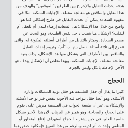
هدفه إحداث التقابل والإحراج بين الطرفين “الموقفين” والهدف من
هذا التقابل والتناقض هو معالجة مختلف الإجابات الممكنة. مثلا في
مفهوم السعادة يمكن أن نحدث التقابل في طرح إشكالي كما هو
واضح من خلال هذا الإشكال: هل السعادة إرضاء للبدن أم للعقل أم
للقلب؟ الإشكال هنا ينصب داخل نفس الطبيعة، وهو البحث عن
مصدر السعادة، ويمتاز بالتقابل بين أطراف أسئلته المكونة له، والتي
تتفرع إلى ثلاثة أسئلة نفصل بينها ب “أَم”، وتروم إحداث التقابل
والتناقض بين الأطراف التي يتشكل منها هذا الإشكال، وذلك بغية
معالجة مختلف الإجابات الممكنة، وبهذا نخلص أن الإشكال يهدف هو
الآخر الإحاطة بالكل وليس بالجزء.
الحجاج
كثيرا ما يقال أن حقل الفلسفة هو حقل توليد المشكلات وإثارة
الأسئلة، وهو أيضا حقل تتواجد فيه الأجوبة بنفس قدر تواجد الأسئلة
والإشكالات، غير أن طبيعة الجواب في الفلسفة مبرهن عليه، يقوم
على الحجاج والمحاجة. وهو يتميز عن البرهان، لأن هذا الأخير يشكل
خاصية للعلم، في حين يشترط الحجاج استهداف إقناع المتحاور أو
المتلقي وإحداث أثر لديه، وبالرغم من هذا التمييز فإمكانية حضورهما