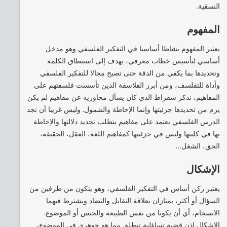
النسقية.
المفهوم
يعتبر المفهوم نشاطا أساسيا في التفكير الفلسفي وهو مدخل
أساسي لتأسيس خطاب معرفي، يهدف إلى استنطاق الكلمة
وتحديدها بما يكفي من الدقة حتى تصبح مجالا للتفكير الفلسفي
وأداة للتفلسف، ومن أبرز الفلاسفة الذين تأسست فلسفتهم على
المفاهيم، نذكر سقراط الذي كان يسأل محاوريه عن مفاهيم لم يكن
يرم من تحديدها جزئيتها وإنما الإحاطة والشمول. وليس غريبا أن نجد
الدرس الفلسفي يعتمد على مفاهيم يتطلب تحديد دلالتها والإحاطة
بها في كليتها وليس في جزئيتها كمفاهيم اللغة، العقل، الحقيقة،
الحق، الشغل…
الإشكال
يعتبر ركن أساس في التفكير الفلسفي، وهو يتكون من طرفين من
السؤال أو أكثر، يمتازان بعلاقة التقابل والتضاد ويشترط فيهما
الانسجام، أي أن يكونا من نفس الطبيعة والجنس أو الموضوع.
الإشكال إذن قضية تساؤلية تنطلق مما هو جوهري في الموضوع،