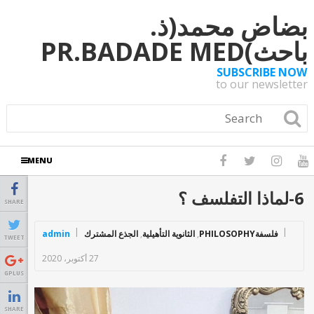
بضاض محمد(ذ.
باحث)PR.BADADE MED
SUBSCRIBE NOW
to our newsletter
MENU
6-لماذا التفلسف ؟
SHARE
فلسفةPHILOSOPHY
,
الثانوية التأهيلية
,
الجذع المشترك
admin
TWEET
27 أكتوبر، 2020
GPLUS
SHARE