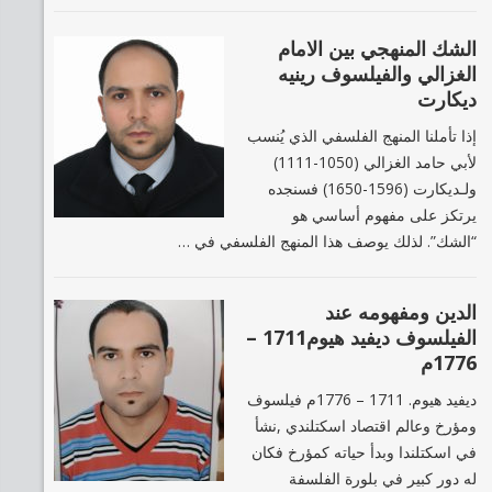
الشك المنهجي بين الامام
الغزالي والفيلسوف رينيه
ديكارت
إذا تأملنا المنهج الفلسفي الذي يُنسب
لأبي حامد الغزالي (1050-1111)
ولـديكارت (1596-1650) فسنجده
يرتكز على مفهوم أساسي هو
“الشك”. لذلك يوصف هذا المنهج الفلسفي في …
الدين ومفهومه عند
الفيلسوف ديفيد هيوم1711 –
1776م
ديفيد هيوم. 1711 – 1776م فیلسوف
ومؤرخ وعالم اقتصاد اسكتلندي ,نشأ
في اسكتلندا وبدأ حياته كمؤرخ فكان
له دور كبير في بلورة الفلسفة