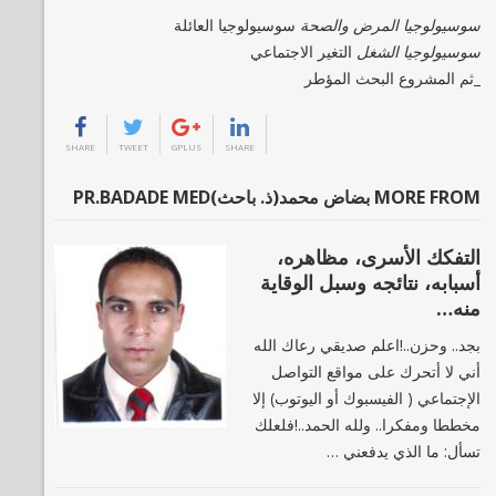
سوسيولوجيا المرض والصحة
سوسيولوجيا العائلة
سوسيولوجيا الشغل
التغير الاجتماعي
_ثم المشروع البحث المؤطر
SHARE
TWEET
GPLUS
SHARE
MORE FROM بضاض محمد(ذ. باحث)PR.BADADE MED
التفكك الأسرى، مظاهره،
أسبابه، نتائجه وسبل الوقاية
منه…
بجد.. وحزن..!اعلم صديقي رعاك الله
أني لا أتحرك على مواقع التواصل
الإجتماعي ( الفيسبوك أو اليوتوب) إلا
مخططا ومفكرا.. ولله الحمد..!فلعلك
تسأل: ما الذي يدفعني …