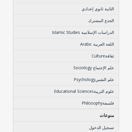
الثانية ثانوي إعدادي
الجذع المشترك
الدراسات الإسلامية Islamic Studies
اللغة العربية Arabic
ثقافةCulture
علم الإجتماع Sociology
علم النفسPsychology
علوم التربيةEducational Sciences
فلسفةPhilosophy
منوعات
تسجيل الدخول