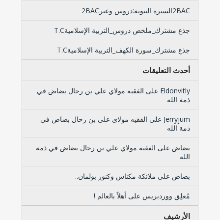
2BACالسيرة النبوية:دروس وعبر2BAC
جذع مشترك_ملخص دروس_التربية الإسلاميةT.C
جذع مشترك_سورة الكهف_التربية الإسلاميةT.C
أحدث التعليقات
Eldonvitly
على
الفقيه مولاي علي بن رحال بضاض في
ذمة الله
Jerryjum
على
الفقيه مولاي علي بن رحال بضاض في
ذمة الله
بضاض
على
الفقيه مولاي علي بن رحال بضاض في ذمة
الله
بضاض
على
ملائكة مكناس وكنوز بولمان..
مُعلِق ووردبريس
على
أهلاً بالعالم !
الأرشيف