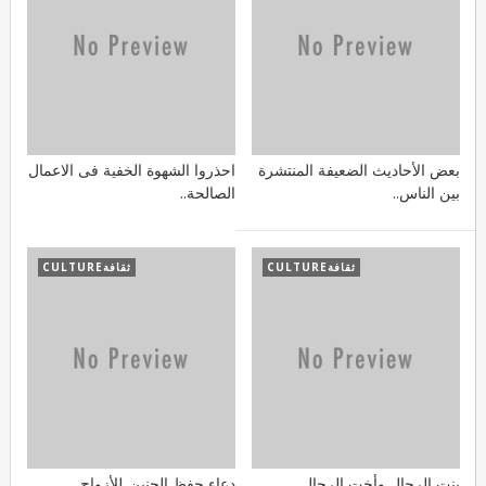
بعض اﻷحاديث الضعيفة المنتشرة
احذروا الشهوة الخفية فى الاعمال
بين الناس..
الصالحة..
ثقافةCULTURE
ثقافةCULTURE
بنت الرجال وأخت الرجال
دعاء حفظ الجنين..للأزواج