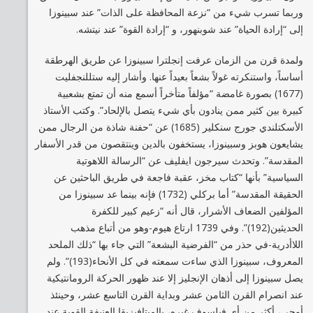
وربما تسرب شيء من “نزعة المحافظة على الذات” عند سبينوزا
إلى “إرادة الحياة” عند شوبنهور، و “إرادة القوة” عند نيتشه.
ولمدة قرن من الزمان عرفت إنجلترا سبينوزا عن طريق الهرطقة
أساساً، واستنكرته غولاً بشعاً بعيداً عنها. وأشار إليه ستللنجفليت
(1677) بصورة غامضة “مؤلفاً متأخراً أسمع منه أن تمتع بشعبية
كبيرة بين كثير ممن ينادون بأي شيء يتصل بالإلحاد”. وكتب الأستاذ
الأسكتلندي جورج سنكلير (1685) عن “حفنة شاذة من الرجال ممن
يشايعون هوبز وسبينوزا، يستخفون بالدين وينتقصون من قدر الأسفار
المقدسة”. وتحدث سيرجون ايفليف عن “الرسالة اللاهوتية
السياسية” بأنها “كتاب مخز، عقبة فاجعة في طريق الباحثين عن
الحقيقة المقدسة” أما بركلي (1732) فإنه بينما عد سبينوزا من
المؤلفين الضعاف الأشرار، قال أنه “زعيم كبير للكفرة
الحديثين(192)”. وفي 1739 ارتاع هيوم-وهو من أتباع مذهب
اللاأدرية-في حذر من “الفرضية البشعة” التي جاء بها “ذلك الملحد
المعروف، سبينوزا الذي ساءت سمعته في كل الأنحاء(193)”. ولم
يصل سبينوزا إلى أذهان الإنجليز إلا عند ظهور الحركة الرومانتيكية
عند انصرام القرن الثامن عشر وبداية القرن التاسع عشر، وحينئذ
أوحى، أكثر من أي فيلسوف غيره، بالميتافيزيقا العنيفة القوية عند