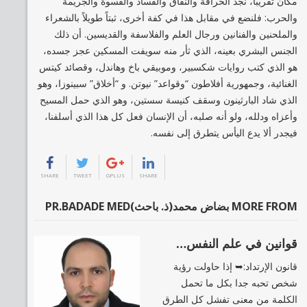
مكان تقريباً، نجد الخرافة والنفاق والفساد والقسوة والجريمة
والحرب: فلنضع في مقابل هذا في كفة أخرى، ثبتاً طويلاً بالشعراء
والملحنين والفنانين ورجال العلم والفلاسفة والقديسين. أن ذلك
الجنس البشري بعينه، الذي ثأر منه سويفت المسكين عجز جسده،
هو الذي كتب روايات شكسبير، وموبيقي باخ وهاندل، وقصائد كيتس
الغنائية، وجمهورية أفلاطون “وقواعد” نيوتن. و “أخلاق” سبينوزا، وهو
الذي شاد البارثينون وسقف كنيسة سستين، وهو الذي حمل المسيح
وأعزاه ودلله، ولو أنه صلبه، أن الإنسان فعل كل هذا الذي أسلفنا،
فيجدر ألا يدع اليأس يتطرق إلى نفسه.
SHARE
TWEET
GPLUS
SHARE
MORE FROM بضاض محمد(ذ. باحث)PR.BADADE MED
قوانين في علم النفس…
قانون الإرتداد:➥ إذا حاولت رؤية
شخص تحبه جدا بكل ما تحمل
الكلمة من معنى تفشل كل الطرق