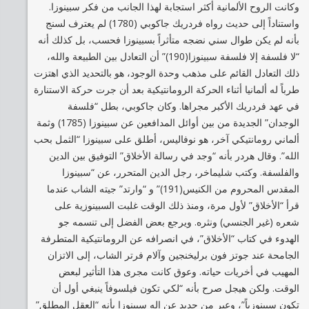
وكانت الروح الألمانية أكثر استجابة لهذا الجانب من فكر سبينوزا.
واستناداً إلى حديث رواه فردريك جاكوبي (1780) لم يعترف لسنج
بأنه لم يكن طوال سني نضجه متأثراً بسبينوزا فحسب، بل كذلك أنه
“لا فلسفة إلا فلسفة سبينوزا(190)” أن التعادل بين الطبيعة والله،
ذلك التعادل القائم على مذهب وحدة الوجود، هو بالتحديد الذي اهتزت
طرباً له ألمانيا أثناء الحركة الرومانتيكية بعد أن جرت حركة الاستنارة
في عهد فردريك الأكبر مجراها. وكان جاكوبي، بطل “فلسفة
الوجدان” الجديدة من بين أوائل المدافعين عن سبينوزا (1785) وثمة
ألماني رومانتيكي آخر، هو نوفاليس، أطلق على سبينوزا “الثمل بحب
الله”. وقال هردر بأنه “وجد في رسالة الأخلاق” التوفيق بين الدين
والفلسفة. وكتب شليماخر، رجل الدين المتحرر، عن “سبينوزا
المقدس المحروم من الكنيس(191)” و “وارتد” جيته الشاب عندما
قرأ “الأخلاق” لأول مرة، ومنذ ذلك الوقت غلبت السبينوزية على
شعره (غير الجنسي) ونثره. ويرجع بعض الفضل إلى تنسمه جو
الهدوء في كتاب “الأخلاق”، في انصرافه عن الرومانتيكية المتطرفة
الجامحة عند جوتز فون برليخنجين وآلام فرتر الشاب، إلى الاتزان
المهيب في أخريات حياته. وعوق كانت مجرى هذا التأثير لبعض
الوقت. ولكن هيجل صرح بأنه “لكي تكون فيلسوفاً ينبغي أول أن
تكون سبينوزياً”، وعبر من جديد عن إله سبينوزا بأنه “العقل المطلق”