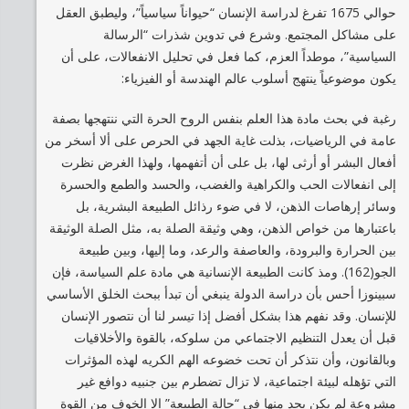
حوالي 1675 تفرغ لدراسة الإنسان “حيواناً سياسياً”، وليطبق العقل
على مشاكل المجتمع. وشرع في تدوين شذرات “الرسالة
السياسية”، موطداً العزم، كما فعل في تحليل الانفعالات، على أن
يكون موضوعياً ينتهج أسلوب عالم الهندسة أو الفيزياء:
رغبة في بحث مادة هذا العلم بنفس الروح الحرة التي ننتهجها بصفة
عامة في الرياضيات، بذلت غاية الجهد في الحرص على ألا أسخر من
أفعال البشر أو أرثى لها، بل على أن أتفهمها، ولهذا الغرض نظرت
إلى انفعالات الحب والكراهية والغضب، والحسد والطمع والحسرة
وسائر إرهاصات الذهن، لا في ضوء رذائل الطبيعة البشرية، بل
باعتبارها من خواص الذهن، وهي وثيقة الصلة به، مثل الصلة الوثيقة
بين الحرارة والبرودة، والعاصفة والرعد، وما إليها، وبين طبيعة
الجو(162). ومذ كانت الطبيعة الإنسانية هي مادة علم السياسة، فإن
سبينوزا أحس بأن دراسة الدولة ينبغي أن تبدأ ببحث الخلق الأساسي
للإنسان. وقد نفهم هذا بشكل أفضل إذا تيسر لنا أن نتصور الإنسان
قبل أن يعدل التنظيم الاجتماعي من سلوكه، بالقوة والأخلاقيات
وبالقانون، وأن نتذكر أن تحت خضوعه الهم الكريه لهذه المؤثرات
التي تؤهله لبيئة اجتماعية، لا تزال تضطرم بين جنبيه دوافع غير
مشروعة لم يكن يجد منها في “حالة الطبيعة” إلا الخوف من القوة