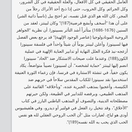
العامل الحقيقي في كل الأفعال، والعلة الحقيقية في كل الشرور،
وكل الجرائم. وكل الحروب، حتى إذا ذبح أحد الأتراك رجلاً من
المجر، كان الله هو الذي قتل نفسه، ثم احتج بيل (ناسياً ذاتية الشر)
على أن هذا “أسخف وأبشع فرضية(187)” وكان لبينتز، لعقد من
السنين (1676-1686) متأثراً أشد التأثر بسبينوزا. أن نظرية “الجواهر
الروحية المونادولوجيا (عناصر الوجود الإلهية)” قد يرجع بعض الفضل
فيها لسبينوزا. وأعلن لبينتز يوماً أن شيئاً واحداً في فلسفة سبينوزا
أزعجه-نبذ فكرة العلل النهاية أو تدابير العناية الإلهية في عملية
الكون(188). وعندما علت صيحات الاستنكار ضد “الحاد” سبينوزا
انضم إليها ليبنتز “حماية لشخصه”. أن لسبينوزا نصيباً متواضعاً، يكاد
يكون خفياً، في تنشئة الاستنارة في فرنسا، فإن زعماء الثورة العنيفة
استخدموا نقد سبينوزا للكتاب المقدس سلاحاً في حربهم ضد
الكنيسة، وأعجبوا بمذهب الجبرية عنده، “وبأخلاقه” القائمة على
المذهب الطبيعي، وبرفضه للتدابير في الطبيعة، ولكن حيرتهم
مصطلحاته الدينية، والتصوف أو المذهب الباطني البارز في كتاب
“الأخلاق”، وقد نتخيل رد الفعل في فولتير أو ديدرو، وفي هلفيشيوس
أودى هو لباخ، لعبارات مثل “أن الحب الروحي العقلي لله هو نفس
الحب الذي يحب به الله نفسه(189)”.