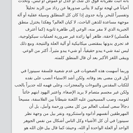
بأنه أثبت نظرياته فوق كل شك أو جدل أو غموض أو لبس، وتحدث
أحياناً في لهجة توكيد لا يتأتى صدورها عن رذاذ من الزبد تحليلاً
وتفسيراً للبحر. وأية جدوى إذا كان كل المنطلق وسيلة عقلية أو آلة
موجهة مساعدة للذهن الباحث، لا كيان العالم؟ وهكذا يختزل منطق
الجبرية الذي لا مفر منه، الوعي إلى ظاهرة ثانوية (كما أعترف
هكسلي) لاحقة، ظاهر أنها زائدة غير ضرورية لعمليات سيكولوجية،
قد تجري بدونها بمقتضى ميكانيكية أو آلية العلة والنتيجة. ومع ذلك
ليس ثمة شيء يبدو حقيقياً، أو شيء يبدو مثيراً، أكثر من الوعي.
ويبقى اللغز الأكبر بعد أن قال المنطق كلمته.
وربما أسهمت هذه الصعوبات في عدم شعبية فلسفة سبينوزا في
أول قرن مضى بعد وفاته. ولكن أشد الاستياء أنصب على نقده
للكتاب المقدس والنبوءات والمعجزات، وعلى فهمه لله جديراً بالحب
ولكن غير مجسم متصام لا يريد الإصغاء. واعتبر اليهود ابنهم خائناً
لقومه، وصب المسيحيين عليه اللعنة شيطاناً بين الفلاسفة، مسيحاً
دجالاً سعى لسلب العالم من كل معنى ورحمة وأمل، بل أن
المهرطقين أنفسهم أدانوه واستنكروه. ونفر بيل من وجهة نظر
سبينوزا في أن كل الأشياء وكل الناس أشكال من نفس الجوهر
الواحد أو العلة الواحدة أو الله، وحينئذ-كما قال بيل-فإن الله هو