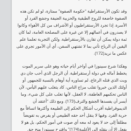
وقد تكون الأرستقراطية “حكومة الصفوة” ممتازة، لو لم تكن هذه
الصفوة خاضعة للروح الطبقية والحزبية العنيفة وجشع الفرد أو
الأسرة. إذا تجرد الأرستقراطيون أو الأشراف من كل الأهواء وكانوا
لا يصدرون في أعمالهم إلا عن غيرة على المصلحة العامة، لما كان
ثمة دولة يمكن أن تقارن بالأرستقراطية. ولكن التجربة تعلمنا علم
اليقين أن الرياح تأتي بما لا تشتهي السفن، أي أن الأمور تجري على
عكس ما نريد(172).
وهكذا شرع سبينوزا في أواخر أيام حياته وهو على سرير الموت
يخطط آماله في دولة أرستقراطية. أن الرجل الذي أحب جان دي
ويت الذي قتله الرعاع، لم تساوره أية أوهام بالنسبة للجمهور. أو
أولئك الذين خبروا تقلب مزاج الناس، كاد يتغلب عليهم اليأس، لأن
الناس تحكمهم العاطفة، لا العقل، لأنها تغلب على كل شيء، وما
أيسر أن يفسدها الجشع والترف(173). ومع ذلك “أعتقد أن
الديموقراطية أقرب أشكال الحكم إلى الطبيعة وأكثرها اتساقاً مع
حرية الفرد. وفيها لا ينقل أحد حقه الطبيعي أو يفرض به تفويضاً
مطلقاً إلى حد لا يعود له معه أي صوت في أمور الحكم، بل هو لا
يفعل إلا أن ينقله إلى الأغلبية(174)” واقترح سبينوزا منح حق