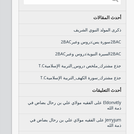
أحدث المقالات
ذكرى المولد النبوي الشريف
2BACسورة يس:دروس وعبر2BAC
2BACالسيرة النبوية:دروس وعبر2BAC
جذع مشترك_ملخص دروس_التربية الإسلاميةT.C
جذع مشترك_سورة الكهف_التربية الإسلاميةT.C
أحدث التعليقات
Eldonvitly
على
الفقيه مولاي علي بن رحال بضاض في
ذمة الله
Jerryjum
على
الفقيه مولاي علي بن رحال بضاض في
ذمة الله