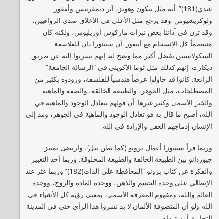
عندي(181)”. أنه مثل بيكون وهوبز، آثر ديمقريتس وأبيقور
ولوكريشيوس. وقد يرجع مثل الأعلى في الأخلاق صدى الرواقيين،
وقد ترن في آذاننا بعض نبرات ماركوس أوريليوس، ولكنه كان
منسجماً كل الإنسجام مع أبيقور. أن سبينوزا دان للفلاسفة
السكولاسيين بفضل أكثر مما وضح له. إنهم تسربوا إليه عن طريق
ديكارت. إنهم كذلك-مثل توما الأكويني في “الرسالة الجامعة”
الرائعة. كانوا قد حاولوا عرضاً هندسياً للفلسفة، وزودوه بكثير من
المصطلحات، مثل الجوهر، والطبيعة الخالقة، والصفة والماهية
والخير الأسمى وكثير غيرها. أن قولهم بتعادل الوجود والماهية في
الله، أصبح ما قال به هو تعادل الوجود والماهية في الجوهر، ومد إلى
الإنسان إدماجهم العقل والإرادة في الله.
وربما قرأ سبينوزا أعمال برونو (كما يظن بيل)، وارتضى تمييز
جيوردانو بين الطبيعة الخالقة والطبيعة المخلوقة. وربما أخذ التعبير
والفكرة عن كتاب برونو “المحافظة على الذات(182)” وربما عثر عند
الإيطالي على وحدة الجسم والذهن، ووحدة المادة والروح، ووحدة
العالم والله، ومفهوم المعرفة الأسمى، بمعنى رؤية كل الأشياء في
الله-ولو أن المتصوفة الألمان لا بد نشروا هذا الرأي حتى في المدينة
التجارية أمستردام.