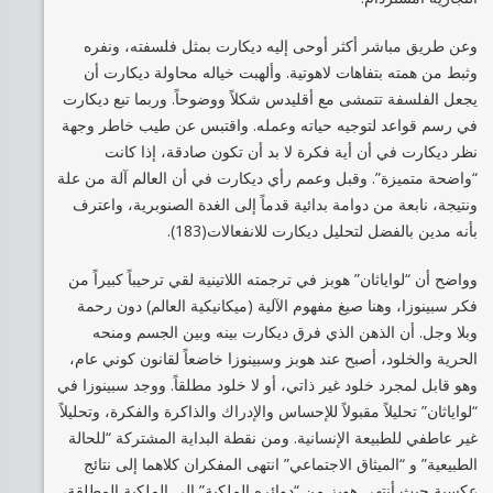
وعن طريق مباشر أكثر أوحى إليه ديكارت بمثل فلسفته، ونفره
وثبط من همته بتفاهات لاهوتية. وألهبت خياله محاولة ديكارت أن
يجعل الفلسفة تتمشى مع أقليدس شكلاً ووضوحاً. وربما تبع ديكارت
في رسم قواعد لتوجيه حياته وعمله. واقتبس عن طيب خاطر وجهة
نظر ديكارت في أن أية فكرة لا بد أن تكون صادقة، إذا كانت
“واضحة متميزة”. وقبل وعمم رأي ديكارت في أن العالم آلة من علة
ونتيجة، نابعة من دوامة بدائية قدماً إلى الغدة الصنوبرية، واعترف
بأنه مدين بالفضل لتحليل ديكارت للانفعالات(183).
وواضح أن “لواياثان” هوبز في ترجمته اللاتينية لقي ترحيباً كبيراً من
فكر سبينوزا، وهنا صيغ مفهوم الآلية (ميكانيكية العالم) دون رحمة
وبلا وجل. أن الذهن الذي فرق ديكارت بينه وبين الجسم ومنحه
الحرية والخلود، أصبح عند هوبز وسبينوزا خاضعاً لقانون كوني عام،
وهو قابل لمجرد خلود غير ذاتي، أو لا خلود مطلقاً. ووجد سبينوزا في
“لواياثان” تحليلاً مقبولاً للإحساس والإدراك والذاكرة والفكرة، وتحليلاً
غير عاطفي للطبيعة الإنسانية. ومن نقطة البداية المشتركة “للحالة
الطبيعية” و “الميثاق الاجتماعي” انتهى المفكران كلاهما إلى نتائج
عكسية حيث أنتهى هوبز من “دوائره الملكية” إلى الملكية المطلقة،