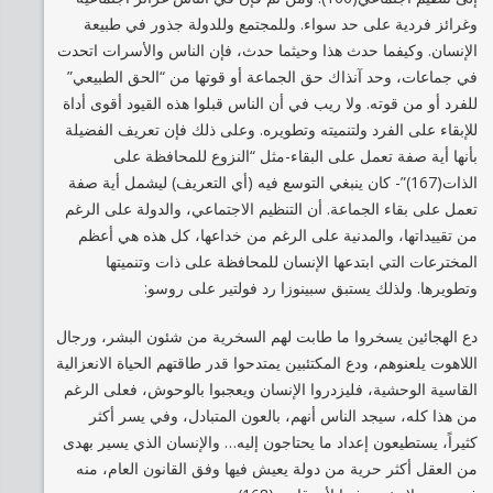
وغرائز فردية على حد سواء. وللمجتمع وللدولة جذور في طبيعة
الإنسان. وكيفما حدث هذا وحيثما حدث، فإن الناس والأسرات اتحدت
في جماعات، وحد آنذاك حق الجماعة أو قوتها من “الحق الطبيعي”
للفرد أو من قوته. ولا ريب في أن الناس قبلوا هذه القيود أقوى أداة
للإبقاء على الفرد ولتنميته وتطويره. وعلى ذلك فإن تعريف الفضيلة
بأنها أية صفة تعمل على البقاء-مثل “النزوع للمحافظة على
الذات(167)”- كان ينبغي التوسع فيه (أي التعريف) ليشمل أية صفة
تعمل على بقاء الجماعة. أن التنظيم الاجتماعي، والدولة على الرغم
من تقييداتها، والمدنية على الرغم من خداعها، كل هذه هي أعظم
المخترعات التي ابتدعها الإنسان للمحافظة على ذات وتنميتها
وتطويرها. ولذلك يستبق سبينوزا رد فولتير على روسو:
دع الهجائين يسخروا ما طابت لهم السخرية من شئون البشر، ورجال
اللاهوت يلعنوهم، ودع المكتئبين يمتدحوا قدر طاقتهم الحياة الانعزالية
القاسية الوحشية، فليزدروا الإنسان ويعجبوا بالوحوش، فعلى الرغم
من هذا كله، سيجد الناس أنهم، بالعون المتبادل، وفي يسر أكثر
كثيراً، يستطيعون إعداد ما يحتاجون إليه… والإنسان الذي يسير بهدى
من العقل أكثر حرية من دولة يعيش فيها وفق القانون العام، منه