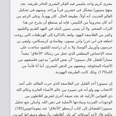
مجرى كريم واحد يتلمس فيه الفكر البشري الحائر طريقه، نجد
منهج سبينوزا يتشكل في عشرين قرناً وراءه، ويسهم في تشكيل
العالم الحديث. أنه أولاً، بطبيعة الحال، كان يهودياً، وعلى الرغم من
أنه كان محروماً من الكنيس، فإنه لم يستطع أن يخرج عن هذا
التراث الضخم، ولا أن ينسى سنين تأمله في العهد القديم والتلمود
وكثير من الفلاسفة اليهود. ولنعد بالذاكرة إلى الهرطقات التي روعت
انتباهه في ابن عزرا وابن ميمون، وهاسادي كريسكاس، وليفي بن
جرسون وأورييل أكوستا. ولا بد أن دراسته للتلمود ساعدت على
شحذ الإحساس المنطقي الذي جعل من رسالة “الأخلاق” معبداً
ممتازاً للعقل. قال سبينوزا “أن بعض الناس” يبدءون فلسفتهم من
الأشياء المخلوقة، وبعضهم من الذهن البشري، أما أنا فأبدأ من
الله(179). وتلك كانت الطريقة اليهودية.
إن سبينوزا أخذ القليل عن الفلاسفة الذي جرت التقاليد على أشد
الاعجاب بهم ولو أنه في تمييزه بين عالم الأشياء العابرة وعالم الله
ذي القوانين الأزلية. قد نجد صيغة أخرى لتفريق أفلاطون بين
الوجودات الفردية ونماذجها الأصلية في ذهن الله. وأمكن تتبع تحليل
سبينوزا للفضائل إلى كتاب أرسطو “الأخلاق” عند نيقوماخوس(180).
ولكنه قال لأحد أصدقائه “لم يكن أفلاطون وأرسطو وسقراط كبيرون