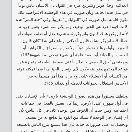
العدائية. وحذا هوبز وكثيرين غيره في القول بأن الإنسان عاش يوماً
في مثل هذه الحالة، وبأن صورته في هذه الوحشية الافتراضية تكاد
تكون قاتمة مثل صورته في “اللواياثان” تقريباً. وفي “جنة الشر” هذه
كانت قوة الفرد هي الحق الوحيد، ولم يكن ثمة شيء يعتبر جريمة
لأنه لم يكن هناك قانون ولم يكن ثمة شيء عدل أو ظلم، صواب أو
خطأ، لأنه لم يكن هناك قانون أخلاقي. وبناء على هذا “كان قانون
الطبيعة وأوامرها لا تخطر شيئاً.. ولا تقاوم الصراع أو الكراهية أو
الغضب أو الخيانة أو بصفة عامة أي شيء توحي به الشهوة(163)”.
وبمقتضى “حق الطبيعي حينذاك، أعنى بعملية الطبيعة، متميزة عن
قواعد المجتمع وقوانينه-يكون لأي لإنسان الحق هذا فيما تمكنه قوته
من اكتسابه أو الاستيلاء عليه، ولا يزال هذا أمر مسلماً به بين
الأجناس استغلال الحيوانات لخدمته أو لغذائه(165).
ويلطف سبينوزا من هذه الصورة الوحشية بالإيحاء بأن الإنسان، حتى
في أول ظهوره على الأرض، ربما كان يعيش بالفعل في جماعات
اجتماعية. ومن حيث أن الخوف من الوحدة كان في كل الناس-لأن
أي إنسان في الوحدة لا يملك من القوة ما يدافع به عن نفسه،
ويحصل به على ضرورات حياته-فإن هذا يستتبع ينزع الناس بالطبيعة
إلى تنظيم اجتماعي(166). ومن ثم فإن في الناس غرائز اجتماعية