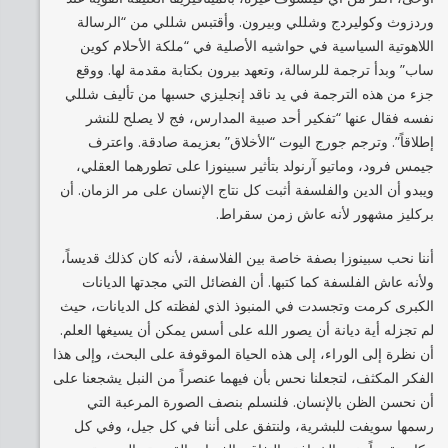
وردزوث وكوليردج وشللي وبيرون. وأقتبس شللي من “الرسالة
اللاهوتية السياسية في حواشيه الأصلية في “ملكة الأحلام كوين
ساب” وبدأ ترجمة للرسالة، وتعهد بيرون بكتابة مقدمة لها. ووقع
جزء من هذه الترجمة في يد ناقد إنجليزي حسبها من تأليف شللي
نفسه فقال عنها “تفكير أحد صبية المدارس، فج لا يصلح للنشر
إطلاقاً”. وترجم جورج اليوت “الأخلاق” بعزيمة صادقة. واعترف
جيمس فرود، وماتيو آرنولد بتأثير سبينوزا على تطورهما العقلي،
ويبدو أن الدين والفلسفة أثبت كل نتاج الإنسان على مر الزمان. أن
بركليز مشهور لأنه عاش زمن سقراط.
أننا نحب سبينوزا بصفة خاصة بين الفلاسفة، لأنه كان كذلك قديساً،
ولأنه عاش الفلسفة كما كتبها. أن الفضائل التي مجدتها الديانات
الكبرى كرمت وتجسدت في المنبوذ الذي لفظته كل الديانات، حيث
لم تجزله أية ديانة أن يصور الله على أسس يمكن أن يسيغها العلم.
أن نظرة إلى الوراء، إلى هذه الحياة الموقوفة على البحث، وإلى هذا
الفكر المكثف، لتجعلنا نحس بأن فيهما عنصراً من النبل يشجعنا على
أن نحسن الظن بالإنسان. فلنسلم بنصف الصورة المرعبة التي
رسمها سويفت للبشرية، ولنتفق على أننا في كل جيل، وفي كل