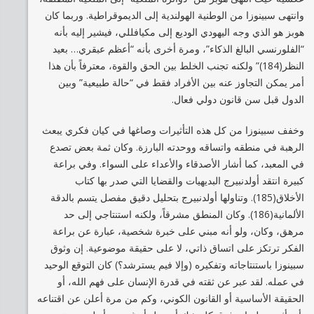
وانتهى سبينوزا من الوطنية الهولندية إلى الديموقراطية. وربما كان
هوبز هو الذي وجه اليهودي الوديع إلى مكيافللي، فيشير إليه بأنه
“الفلورنسي البالغ الذكاء”، ومرة أخرى بأنه “أعظم عبقري… بعيد
النظر(184)” ولكنه تجنب الخلط بين الحق والقوة، معترفاً بأن هذا
أمر يمكن التجاوز عنه بين الأفراد فقط في “حالة طبيعية” وبين
الدول قبل سن قانون دولي فعال.
وخفف سبينوزا من كل هذه التأثيرات وصاغها في كيان فكري يبعث
الرهبة في منطقه واتساقه ووحدته البارزة. وكان ثمة بعض تصدع
في المعبد، كما أشار الأصدقاء والأعداء على السواء. وفي براعة
كبيرة انتقد أولدنبيرج البديهيات والقضايا التي صدر بها كتاب
الأخلاق(185). وتناولها أولدنبيرج بتحليل دقيق مفصل يتسم بالدقة
الألمانية(186). وكان المنطق مشرقاً، ولكنه استنتاجي إلى حد
مرهق، وكان، ولو أنه مبني على خبرة شخصية، عبارة عن براعة
الفكر ترتكز على اتساق ذاتي، لا على حقيقة موضوعية. إن وثوق
سبينوزا باستنتاجاته وتفكيره (وإلا فيم يسترشد؟) كان التوقع الوحيد
في عمله. لقد عبر عن ثقته في قدرة الإنسان على فهم الله، أو
الحقيقة الأساسية أو القانون الكوني، وكم من مرة أعلن عن اقتناعه