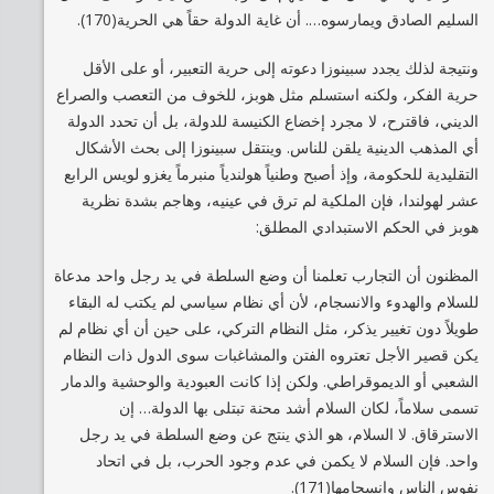
السليم الصادق ويمارسوه…. أن غاية الدولة حقاً هي الحرية(170).
ونتيجة لذلك يجدد سبينوزا دعوته إلى حرية التعبير، أو على الأقل
حرية الفكر، ولكنه استسلم مثل هوبز، للخوف من التعصب والصراع
الديني، فاقترح، لا مجرد إخضاع الكنيسة للدولة، بل أن تحدد الدولة
أي المذهب الدينية يلقن للناس. وينتقل سبينوزا إلى بحث الأشكال
التقليدية للحكومة، وإذ أصبح وطنياً هولندياً منبرماً يغزو لويس الرابع
عشر لهولندا، فإن الملكية لم ترق في عينيه، وهاجم بشدة نظرية
هوبز في الحكم الاستبدادي المطلق:
المظنون أن التجارب تعلمنا أن وضع السلطة في يد رجل واحد مدعاة
للسلام والهدوء والانسجام، لأن أي نظام سياسي لم يكتب له البقاء
طويلاً دون تغيير يذكر، مثل النظام التركي، على حين أن أي نظام لم
يكن قصير الأجل تعتروه الفتن والمشاغبات سوى الدول ذات النظام
الشعبي أو الديموقراطي. ولكن إذا كانت العبودية والوحشية والدمار
تسمى سلاماً، لكان السلام أشد محنة تبتلى بها الدولة… إن
الاسترقاق. لا السلام، هو الذي ينتج عن وضع السلطة في يد رجل
واحد. فإن السلام لا يكمن في عدم وجود الحرب، بل في اتحاد
نفوس الناس وانسجامها(171).