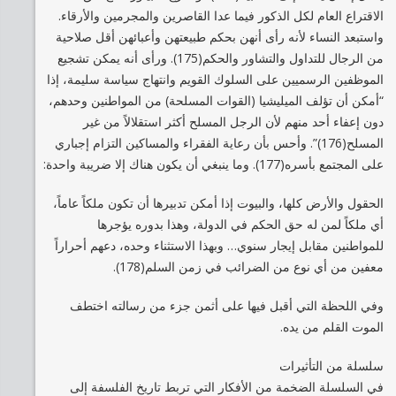
الاقتراع العام لكل الذكور فيما عدا القاصرين والمجرمين والأرقاء.
واستبعد النساء لأنه رأى أنهن بحكم طبيعتهن وأعبائهن أقل صلاحية
من الرجال للتداول والتشاور والحكم(175). ورأى أنه يمكن تشجيع
الموظفين الرسميين على السلوك القويم وانتهاج سياسة سليمة، إذا
“أمكن أن تؤلف الميليشيا (القوات المسلحة) من المواطنين وحدهم،
دون إعفاء أحد منهم لأن الرجل المسلح أكثر استقلالاً من غير
المسلح(176)”. وأحس بأن رعاية الفقراء والمساكين التزام إجباري
على المجتمع بأسره(177). وما ينبغي أن يكون هناك إلا ضريبة واحدة:
الحقول والأرض كلها، والبيوت إذا أمكن تدبيرها أن تكون ملكاً عاماً،
أي ملكاً لمن له حق الحكم في الدولة، وهذا بدوره يؤجرها
للمواطنين مقابل إيجار سنوي… وبهذا الاستثناء وحده، دعهم أحراراً
معفين من أي نوع من الضرائب في زمن السلم(178).
وفي اللحظة التي أقبل فيها على أثمن جزء من رسالته اختطف
الموت القلم من يده.
سلسلة من التأثيرات
في السلسلة الضخمة من الأفكار التي تربط تاريخ الفلسفة إلى