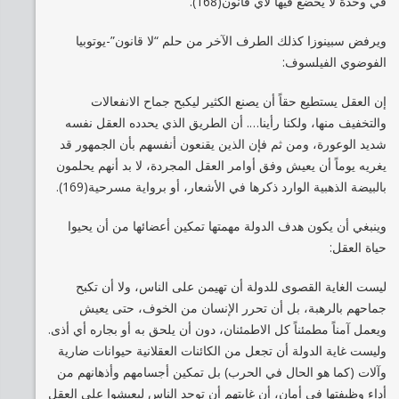
في وحدة لا يخضع فيها لأي قانون(168).
ويرفض سبينوزا كذلك الطرف الآخر من حلم “لا قانون”-يوتوبيا
الفوضوي الفيلسوف:
إن العقل يستطيع حقاً أن يصنع الكثير ليكبح جماح الانفعالات
والتخفيف منها، ولكنا رأينا…. أن الطريق الذي يحدده العقل نفسه
شديد الوعورة، ومن ثم فإن الذين يقنعون أنفسهم بأن الجمهور قد
يغريه يوماً أن يعيش وفق أوامر العقل المجردة، لا بد أنهم يحلمون
بالبيضة الذهبية الوارد ذكرها في الأشعار، أو برواية مسرحية(169).
وينبغي أن يكون هدف الدولة مهمتها تمكين أعضائها من أن يحيوا
حياة العقل:
ليست الغاية القصوى للدولة أن تهيمن على الناس، ولا أن تكبح
جماحهم بالرهبة، بل أن تحرر الإنسان من الخوف، حتى يعيش
ويعمل آمناً مطمئناً كل الاطمئنان، دون أن يلحق به أو بجاره أي أذى.
وليست غاية الدولة أن تجعل من الكائنات العقلانية حيوانات ضارية
وآلات (كما هو الحال في الحرب) بل تمكين أجسامهم وأذهانهم من
أداء وظيفتها في أمان، أن غايتهم أن توجد الناس ليعيشوا على العقل