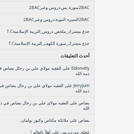
2BACسورة يس:دروس وعبر2BAC
2BACالسيرة النبوية:دروس وعبر2BAC
جذع مشترك_ملخص دروس_التربية الإسلاميةT.C
جذع مشترك_سورة الكهف_التربية الإسلاميةT.C
أحدث التعليقات
Eldonvitly
على
الفقيه مولاي علي بن رحال بضاض ف
ذمة الله
Jerryjum
على
الفقيه مولاي علي بن رحال بضاض في
ذمة الله
بضاض
على
الفقيه مولاي علي بن رحال بضاض في ذ
الله
بضاض
على
ملائكة مكناس وكنوز بولمان..
مُعلِق ووردبريس
على
أهلاً بالعالم !