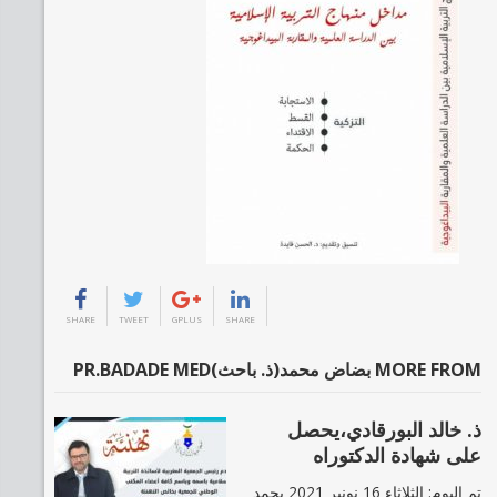
SHARE
TWEET
GPLUS
SHARE
MORE FROM بضاض محمد(ذ. باحث)PR.BADADE MED
ذ. خالد البورقادي،يحصل
على شهادة الدكتوراه
تم اليوم: الثلاثاء 16 نونبر 2021 بحمد