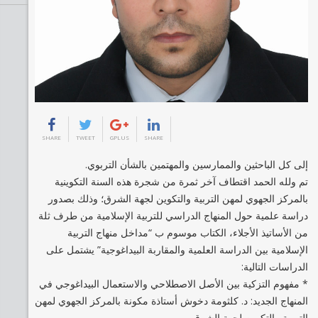
SHARE
TWEET
GPLUS
SHARE
إلى كل الباحثين والممارسين والمهتمين بالشأن التربوي.
تم ولله الحمد اقتطاف آخر ثمرة من شجرة هذه السنة التكوينية
بالمركز الجهوي لمهن التربية والتكوين لجهة الشرق؛ وذلك بصدور
دراسة علمية حول المنهاج الدراسي للتربية الإسلامية من طرف ثلة
من الأساتيذ الأجلاء، الكتاب موسوم ب “مداخل منهاج التربية
الإسلامية بين الدراسة العلمية والمقاربة البيداغوجية” يشتمل على
الدراسات التالية:
* مفهوم التزكية بين الأصل الاصطلاحي والاستعمال البيداغوجي في
المنهاج الجديد: د. كلثومة دخوش أستاذة مكونة بالمركز الجهوي لمهن
التربية والتكوين لجهة الشرق.