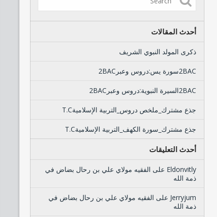
أحدث المقالات
ذكرى المولد النبوي الشريف
2BACسورة يس:دروس وعبر2BAC
2BACالسيرة النبوية:دروس وعبر2BAC
جذع مشترك_ملخص دروس_التربية الإسلاميةT.C
جذع مشترك_سورة الكهف_التربية الإسلاميةT.C
أحدث التعليقات
Eldonvitly
على
الفقيه مولاي علي بن رحال بضاض في
ذمة الله
Jerryjum
على
الفقيه مولاي علي بن رحال بضاض في
ذمة الله