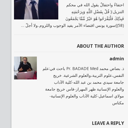
احتفاءٌ واحتفالٌ يقول الله في محكم
التنزيل:{ قُلْ بِفَضْلِ اللَّهِ وَبِرَحْمَتِهِ
فَبِذَٰلِكَ فَلْيَفْرَحُوا هُوَ خَيْرٌ مِّمَّا يَجْمَعُونَ
(58)}سورة يونس اقتضاء الأمر يفيد الوجوب واللزوم..ولا أجلّ …
ABOUT THE AUTHOR
admin
ذ. بضاض محمد Pr. BADADE Med باحث في:علم
النفس،علوم التربية،والعلوم الشرعية. خريج
جامعة سيدي محمد بن عبد الله-كلية الآداب
والعلوم الإنسانية ظهر المهراز-فاس خريج جامعة
مولاي اسماعيل-كلية الآداب والعلوم الإنسانية-
مكناس
LEAVE A REPLY