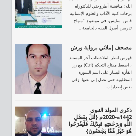
الله؛ مناقشة أطروحتي للدكتوراه
برحاب كلية الآداب والعلوم الإنسانية
فاس- سايس، في موضوع: “منهاج
تدريس أصول الفقه بالجامعة …
مصحف إملائي برواية ورش
فهرس انظر الملاحظات آخر المستند
، اضغط مفتاح التحكم (Ctrl) مع زر
الفأرة اليسار على اسم السورة
المطلوبة حتى تصل إلى نصها. وفي
بعض إصدارات …
ذكرى المولد النبوي
1442ه-2020م {قُلْ بِفَضْلِ
اللَّهِ وَبِرَحْمَتِهِ فَبِذَٰلِكَ فَلْيَفْرَحُوا
هُوَ خَيْرٌ مِّمَّا يَجْمَعُونَ}