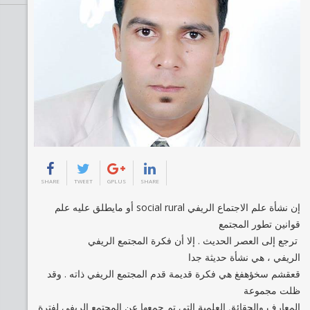
SHARE
TWEET
GPLUS
SHARE
إن نشأة علم الاجتماع الريفي social rural أو مايطلق عليه علم
قوانين تطور المجتمع
ً ترجع إلى العصر الحديث . إلا أن فكرة المجتمع الريفي
الريفي ، هي نشأة حديثة جدا
قعقشم سخؤهفغ هي فكرة قديمة قدم المجتمع الريفي ذاته . وقد
ظلت مجموعة
المعارف والحقائق العلمية التي تم جمعها عن المجتمع الريفي لفترة