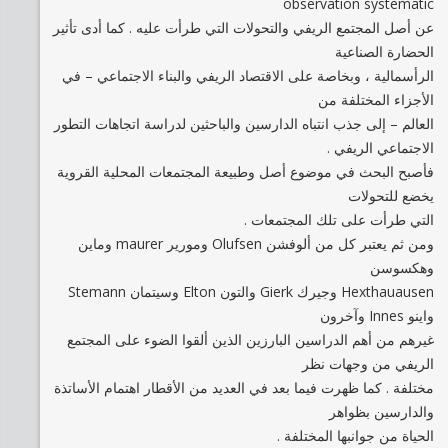
observation systematic
عن أصل المجتمع الريفي والتحولات التي طرأت عليه . كما أدى تأثير
الحضارة الصناعية
الرأسمالية ، وبخاصة على الاقتصاد الريفي والبناء الاجتماعي – في
الأجزاء المختلفة من
العالم – إلى جذب انتباه الدارسين والباحثين لدراسة اتجاهات التطور
الاجتماعي الريفي .
فأصبح البحث في موضوع أصل وطبيعة المجتمعات المحلية القروية
يخضع للتحولات
التي طرأت على تلك المجتمعات .
ومن ثم يعتبر كل من ألوفشن Olufsen ومورير maurer وماين
وهكسوسن
Hexthauausen وجيرك Gierk والتون Elton وسيتمان Stemann
واينو Innes وآخرون
غيرهم من أهم الدراسين البارزين الذين ألقوا الضوء على المجتمع
الريفي من وجهات نظر
مختلفة . كما ظهرت فيما بعد في العديد من الأقطار اهتمام الأساتذة
والدارسين بظواهر
الحياة من جوانبها المختلفة .