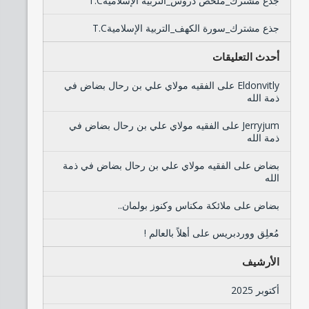
جذع مشترك_ملخص دروس_التربية الإسلاميةT.C
جذع مشترك_سورة الكهف_التربية الإسلاميةT.C
أحدث التعليقات
Eldonvitly
على
الفقيه مولاي علي بن رحال بضاض في
ذمة الله
Jerryjum
على
الفقيه مولاي علي بن رحال بضاض في
ذمة الله
بضاض
على
الفقيه مولاي علي بن رحال بضاض في ذمة
الله
بضاض
على
ملائكة مكناس وكنوز بولمان..
مُعلِق ووردبريس
على
أهلاً بالعالم !
الأرشيف
أكتوبر 2025