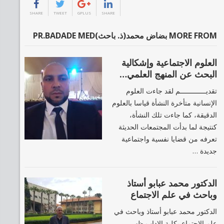
SHARE
TWEET
GPLUS
SHARE
MORE FROM بضاض محمد(ذ. باحث)PR.BADADE MED
العلوم الاجتماعية وإشكالية
البحث عن المنهج العلمي…
تقديـــــــــــــم لقد جاءت العلوم
الإنسانية متأخرة النشأة قياسا بالعلوم
الدقيقة، كما جاءت تلك النشأة،
كنتيجة لما بدأت المجتمعات الحديثة
تعرفه من قضايا نفسية واجتماعية
جديدة …
الدكتور محمد عبابو أستاذ
وباحث في علم الاجتماع
الدكتور محمد عبابو أستاذ وباحث في
علم الاجتماع بكلية الاداب ظهر