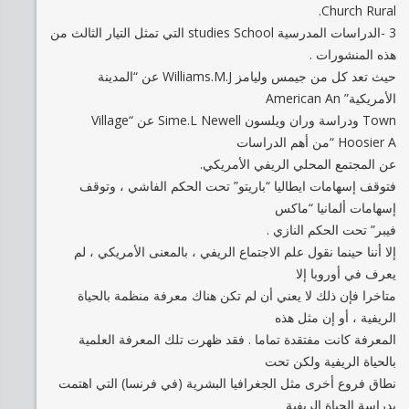
Church Rural.
3 -الدراسات المدرسية studies School التي تمثل التيار الثالث من
هذه المنشورات .
حيث تعد كل من جيمس وليامز Williams.M.J عن “المدينة
الأمريكية” American An
Town ودراسة وران ويلسون Sime.L Newell عن “Village
Hoosier A “من أهم الدراسات
عن المجتمع المحلي الريفي الأمريكي.
فتوقف إسهامات ايطاليا “باريتو” تحت الحكم الفاشي ، وتوقف
إسهامات ألمانيا “ماكس
فيبر” تحت الحكم النازي .
إلا أننا حينما نقول علم الاجتماع الريفي ، بالمعنى الأمريكي ، لم
يعرف في أوروبا إلا
متاخرا فإن ذلك لا يعني أن لم تكن هناك معرفة منظمة بالحياة
الريفية ، أو إن مثل هذه
المعرفة كانت مفتقدة تماما . فقد ظهرت تلك المعرفة العلمية
بالحياة الريفية ولكن تحت
نطاق فروع أخرى مثل الجغرافيا البشرية (في فرنسا) التي اهتمت
بدراسة الحياة الريفية