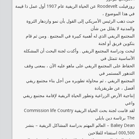
روزفيلت Roodevelt عن الحياة الريفية عام 1907 أول عمل ذا قيمة
في هذا الموضوع ،
حيث ذهب الرئيس الأمريكي إلى القول بأن نمو وازدهار الثروة
والمدنية لا يقلل من شأن
المجتمع الريفي الذي له أهمية كبيرة في المجتمع . ومن ثم قام
بتكوين فريق أو لجنة
لبحث ودراسة المجتمع الريفي . وأكدت لجنة البحث أن المشكلة
الأساسية تتمثل في
الحفاظ على المجتمع الريفي على ماهو عليه الآن ، بمعنى وقف
التدهور المستمر في
المجتمع الريفي ، ثم محاولة تطويره من أجل بناء مجتمع ريفي
أفضل ، عن طريقزيادة
إنتاجية الأرض الزراعية وتطور الحياة الريفية لإقامة مجتمع ريفي
واعي
لقد قامت لجنة بحث الحياة الريفية Commission life Country
The برئاسة دين بايلي
Baliey Dean – العالم المهتم بدراسة المشاكل الريفية – بنشر
000,500 استفتاء للفلاحين