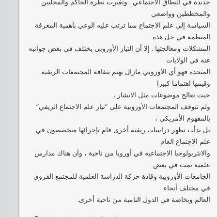
جديدة في النطاق الاجتماعي . وتغيرت نظرة الحاكم والمحليين
والمخططين وواضعي
السياسة إلى علم الاجتماع مما ترتب عليه الوعي بأهمية المعرفة
المنظمة في حل هذه
المشكلات ومعالجتها . إلا أن التيار الأوروبي يختلف في بعض جوانبه
عنه في الولايات
المتحدة فهو أي الأوروبي مازال يهتم بثقافة المجتمعات الريفية
وقيمها اهتماما كبيرا
حيث تعالج موضوعات مثل الانشار .
ولم تتوقف المجتمعات الأوروبية على “تيار علم الاجتماع الريفي”
بالمفهوم الأمريكي ،
بل بدأت تظهر دراسات ريفية أخرى قام بإجرائها متخصصون في
علم الاجتماع العام
والانثربولوجيا الاجتماعية في أوروبا من ناحية ، وأن هناك مدارس
علمية نمت في بعض
الجامعات الأوروبية وقادة حركة الدراسة العلمية للمجتمع القروي
في مختلف أنحاء
العالم وبخاصة في الدول النامية من ناحية أخرى.