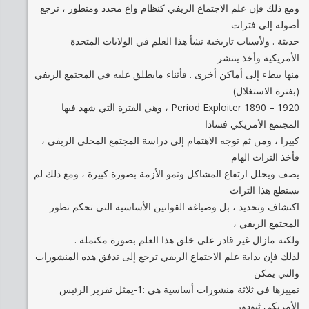
ومع ذلك فإن علم الاجتماع الريفي كنظام واع محدد ومتطور ، ترجع
أصوله إلى فترات
حديثة . ولأسباب تاريخية نشأ هذا العلم في الولايات المتحدة
الأمريكية وأخذ ينتشر
منها ببطء إلى أماكن أخرى . فأثناء مايطلق عليه في المجتمع الريفي
(بفترة الاستغلال)
1920 – 1890 Period Exploiter ، وهي الفترة التي شهد فيها
المجتمع الأمريكي فسادا
كبيرا ، ومن ثم توجه الاهتمام إلى دراسة المجتمع المحلي الريفي ،
فأخذ التراث الهام
يصف ويحلل ارتفاع المشاكل ونمو الأزمة بصورة كبيرة ، ومع ذلك لم
يستطع هذا التراث
اكتشاف وتحديد ، بل وصياغة القوانين الأساسية التي تحكم تطور
المجتمع الريفي ،
ولكنه مازال غير قادر على خلق هذا العلم بصورة مكتملة .
لذلك فإن بداية علم الاجتماع الريفي ترجع إلى تدفق هذه المنشورات
والتي يمكن
تمييزها في ثلاثة منشورات أساسية هي :1-يمثل تقرير الرئيس
الأمريكي ثيودور