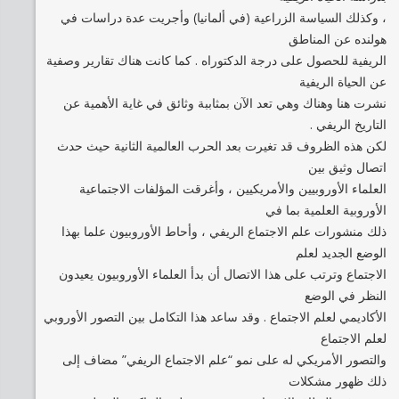
، وكذلك السياسة الزراعية (في ألمانيا) وأجريت عدة دراسات في
هولنده عن المناطق
الريفية للحصول على درجة الدكتوراه . كما كانت هناك تقارير وصفية
عن الحياة الريفية
نشرت هنا وهناك وهي تعد الآن بمثاببة وثائق في غاية الأهمية عن
التاريخ الريفي .
لكن هذه الظروف قد تغيرت بعد الحرب العالمية الثانية حيث حدث
اتصال وثيق بين
العلماء الأوروبيين والأمريكيين ، وأغرقت المؤلفات الاجتماعية
الأوروبية العلمية بما في
ذلك منشورات علم الاجتماع الريفي ، وأحاط الأوروبيون علما بهذا
الوضع الجديد لعلم
الاجتماع وترتب على هذا الاتصال أن بدأ العلماء الأوروبيون يعيدون
النظر في الوضع
الأكاديمي لعلم الاجتماع . وقد ساعد هذا التكامل بين التصور الأوروبي
لعلم الاجتماع
والتصور الأمريكي له على نمو “علم الاجتماع الريفي” مضاف إلى
ذلك ظهور مشكلات