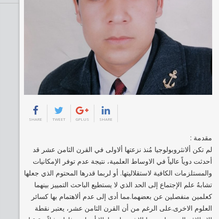
SHARE
TWEET
GPLUS
SHARE
مقدمة :
لم تكن ألانثروبولوجيا مُنذ نزعتها ألاولى في القرن الثامن عشر قد
أحدثت دوياً عالياً في الاوساط العلمية، نتيجة عدم توفر الإمكانيات
والمستلزمات الكافية لاستقلاليتها. أو لربما قدرها المحتوم الذي جعلها
تشابهُ علم الإجتماع إلى الحد الذي لا يستطيع الباحث التمييز بينهما
كعلمين منفصلين عن بعضهما.مما أدى إلى عدم ألاهتمام بها كسائر
العلوم الاخرى.على الرغم من أن القرن الثامن عشر، يعتبر نقطة