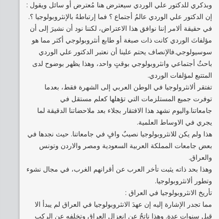
وبذكري للدكتور علي الوردي سيعترض هنا مُعترض أو سائل ويقول :
إن الدكتور علي الوردي عالمُ أجتماع ؟ فما إرتباطهُ بالإنثروبولوجيا ؟.
في حقيقة ألامر إننا نوافق هذا الاعتراض، لكننا نود أن نشيرَ إلى أن
مؤلفاتَ الوردي كانت ذات صبغة أو طابع أنثروبولوجي أكثر مما هو
سوسيولوجي.فالإنصاف يحتم علينا أن نعتبر الدكتور علي الوردي
باحثٌ أجتماعي وانثروبولوجي بوقتٍ واحد، وهذا يظهر بوضوح لدى
المتتبع لمؤلفات الوردي.
تفتقر ألانثرولوجيا في الوطن العربي إلى الشهرة فقط، بعدما
توفرت جميع المستلزمات التي تؤهلها كعلم مستقل في
جامعاتنا.واليوم نشهد هذا الافتقار بجلاء بعد ملاحضاتنا الدقيقة لما
يجري في الاوساط العلمية.
هذا ولم يكن للانثروبولوجيا نصيبٌ وافٍ في جامعاتنا. حيث نجدها في
بعض جامعات المملكة العربية السعودية ومصر والاردن وتونس
والعراق.
وهذا بحد ذاته يثبت تأخر العرب عن أقرانهم الغرب، في مجال نشوء
وتطور ألانثروبولوجيا.
تأريخ الانثروبولوجيا في العراق :
مما تجدر الإشارة إليه إن عهدَ الانثروبولوجيا في العراق لم يبدأ الا
قبل سنواتٍ عدة. وهذا ناتجٌ عن إنعزال العراق وتخلفهِ عن الركب