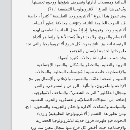
البدائية ومعضلات أدارتها وتصريف شؤونها ووجوه تحسينها.
ويُدعى هذا الفرع ” ألانثروبولوجيا التطبيقية “. (7)
وقد تطورَ هذا الفرع ” ألانثروبولوجيا التطبيقية ” كثيراً ، خاصة
مُنذ الحرب العالمية الثانية، وتنوّعت مجالاتهُ بتطور أقسام
ألانثروبولوجيا وفروعها، إذ إنهُ يمثل الجانب التطبيقي لهذهِ
ألاقسام والفروع، ولا يعد فرعاً مُستقلاً عنها وإنما هو ألاداة
الرئيسة لتطبيق نتائج بحوث كل فروع ألانثروبولوجيا والتي تجد
طموحاتها لخدمة الإنسان والمُجتمع.
وقد شملت تطبيقاتهُ مجالات كثيرة أهمها :
التربية والتعليم، والتحضّر والسُكان، والتنمية الإجتماعية
والإقتصادية، خاصة تنمية المُجتمعات المحلية، والمجالات
الطبية والصحة العامّة، والنفسية، والإعلام، وألإتصال وبرامج
الإذاعة والتلفزيون، والتأليف الروائي والمسرحي، والفن،
ومجال الفلكلور ” التراث الشعبي”، والمتاحف ألاثنولوجية،
إضافة إلى المجالات الصناعيّة،والعسكرية والحرب النفسية،
والسياسة ومُشكلات ألادارة والحكم،والجريمة والسجون….الخ.
ومن تطور هذا القسم ( ألانثروبولوجيا التطبيقية) وإزدياد
البحوث فيهِ ظهرت فروع حديثة للانثروبولوجيا الحضارية
والإجتماعية حيث أختص كل فرع منها بمجال معين مما ورد