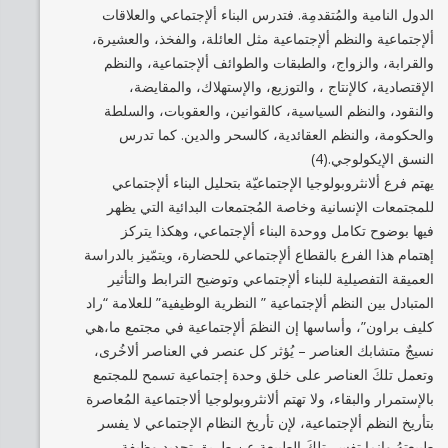
الدول النامية والمُتقدمِة. فتدرس البناء ألإجتماعي والعلاقات
ألإجتماعية والنظم ألإجتماعية مثل العائلة، والفخذ، والعشيرة،
والقرابة، والزواج، والطبقات والطوائف ألإجتماعية، والنظم
الإقتصادية، كالإنتاج ، والتوزيع، والإستهلاك، والمقايضة،
والنقود، والنظم السياسية، كالقوانين، والعقوبات، والسلطة
والحكومة، والنظم العقائدية، كالسحر والدين. كما تدرس
النسق الإيكولوجي.(4)
يهتم فرع ألانثروبولوجيا الإجتماعيّة بتحليل البناء ألإجتماعي
للمجتمعات الإنسانية وخاصة المُجتمعات البدائية التي يظهر
فيها بوضوح تكامل ووحدة البناء ألإجتماعي، وهكذا يتركز
إهتمام هذا الفرع بالقطاع ألإجتماعي للحضارة، ويتمّيز بالدراسة
العميقة التفصيلية للبناء ألإجتماعي وتوضيح الترابط والتأثير
المتبادل بين النظم ألإجتماعية ” النظرية الوظيفية” للعلامة “راد
كليف براون”، وأساسها إن النظمَ ألإجتماعية في مجتمع ما،هي
نسيجٌ متشابك العناصر – يُؤثر كل عنصر في العناصر ألاخُرى،
وتعمل تلكَ العناصر على خلق وحدة إجتماعية تسمح للمجتمع
بالإستمرار والبقاء، ولا تهتم ألانثروبولوجيا ألاجتماعية المُعاصرة
بتأريخ النظم ألإجتماعية، لإن تأريخ النظام الإجتماعي لا يفسر
طبيعتهُ وإنما تفسر تلكَ الطبيعة عن طريق تحديد وظيفة