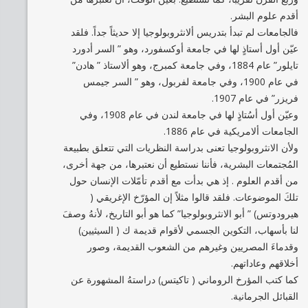
أقدم علوم البشر.
فالجامعات لم تبدأ بتدريس ألانثروبولوجيا إلا حديثاً جداً. فلقد
عيّن أول أستاذٍ لها في جامعة أوكسفورد، وهو ” السر أدورد
تايلور” عام 1884، وفي جامعة كمبرج، وهو ألاستاذ ” هادن”
في عام 1900، وفي جامعة لفربول، وهو ” السر جيمس
فريزر” في عام 1907.
وعيّن أول أسُتاذٍ لها في جامعة لندن في عام 1908، وفي
الجامعات ألامريكية في عام 1886.
ولأن الانثروبولوجيا تعنى بدراسة النظريات التي تتعلق بطبيعة
المُجتمعات البشرية، فأننا نستطيع أن نعتبرها، من جهة أخرى،
من أقدم العلوم . إذ هي بدأت مع أقدم تأمّلات الإنسان حول
تلكَ الموضوعات. فلقد قالوا مثلاً إن المؤرّخ الإغريقي (
هيرودوتس) ” أبو الانثروبولوجيا” كما هو أبو التاريخ، لأنهُ وصفَ
لنا بأسهاب، التكوين الجسمي لأقوام قديمة ك ( السيثيين)
وقدماءَ المصريين وغيرهم من الشعوب القديمة، وصور
أخلاقهم وعاداتهم.
كما كتب المؤرخ الروماني ( تاكيتس) دراستهُ المشهورة عن
القبائل الجرمانية.