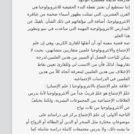
إننا نستطيع أن نعتبرَ نقطة البدء الحقيقية للانثروبولوجيا هي
القرن العشرين، التي تمثلت بظهور أسماء ضخمة من عباقرة
الانثروبولوجيا، أضافة الى مؤلفاتهم في ذلك الشأن. ناهيكَ عن
المدارس الانثروبولوجية المهمة التي ساعدت في نمو وتطوير
هذا العلم.
ثمة قضية معينة أود أن أنقلها للقارئ الكريم، وهي إن علم
الإجتماع والانثروبولوجيا علمين متقاربين متشابهين، بحيث لا
يمكن للباحث الفصل أو التمييز بين هذين العلمين.لدرجة
تقاربهما، لذلكَ فأن من الانسب لي وللقارئ تعيين نقاط
الإختلاف بين هذين العلمين لمعرفة أتجاه كلاً من هذين
العلمين في الدراسات الإجتماعية.
•علاقة علم الإجتماع بالانثروبولوجيا ( علم الإنسان) :
علمُ الإجتماع هو علمٌ قريبٌ جداً من ألانثروبولوجيا لأنهُ يدرس
العلاقات الإجتماعية بين المجموعات البشرية، ولكنهُ يختلفُ
عن ألانثروبولوجيا من ثلاث نواح :
الناحية ألاولى: إن علمَ الإجتماع يركز في دراساتهِ على
موضوعاتٍ مختارة مثل السحر أو الدين أو البطالة أو الزواج أو
ما يشبه ذلك، ولا يدرس مجتمعات كاملة دراسة شاملة كما