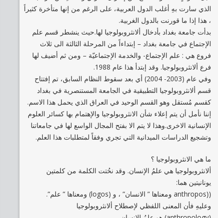
الذي سارت بهِ أغلب الدول العربية، على الرغم من إنها متأخرة كثيراً
، هذا إذا ما قورنت بالدول الغربية.
بدأت جامعة بغداد بأدخال ألانثروبولوجيا لها.حيث ينشطر قسم علم
الإجتماع في جامعة بغداد – إبتداءاً من المرحلة الثالثة الى ثلاث
فروع هي : علم الإجتماع- والخدمة الإجتماعيّة – ومن ثم أضيف لها
فرع ألانثروبولوجيا. وقد إبتدأ هذا عام 1988.
وفي عام (2003- 2004) أي بعد سقوط النظام السابق، تم إفتتاح
قسم ألانثروبولوجيا التطبيقية في الجامعة المستنصرية في بغداد
كقسم مُستقل وهو القسم الوحيد في العراق الذي يحمل هذا الاسم.
إننا نأمل أن يتم إعلاء شأن الانثروبولوجيا والإهتمام بها كسائر العلوم
الإنسانية الاخرى.وهذا لا يتم الا بفتح المجال الواسع لها في جامعاتنا
وتشجيع الدراسات الميدانية التي تجري وفقاً لمتطلبات هذا العلم.
ما هي الانثروبولوجيا ؟
ألانثروبولوجيا هي علمُ الإنسان. وقد نحُتت الكلمة من كلمتين
يونانيتين هما:
((anthropos ومعناها ” الانسان” ، و (logos) ومعناها ” علم”.
وعليهِ فأن المعنى اللفظي لإصطلاح ألانثروبولوجيا
(anthropology) هو علمُ الإنسان.