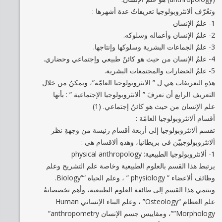
وتعُرّف ألانثروبولوجيا تعريفاتٌ عدة أشهرها :
1- علمُ الإنسان
2- علمُ الإنسان وأعماله وسلوكه.
3- علمُ الجماعات البشرية وسلوكها وإنتاجها.
4- علمُ الإنسان من حيث هو كائنٌ طبيعي وإجتماعي وحضاري.
5- علمُ الحضارات والمجتمعات البشرية.
هذهِ التعريفات هي ل ” الانثروبولوجيا العامّة”، ويمكنُ من خلال
التعريف الرابع أن نعرفَ ” ألانثروبولوجيا الإجتماعية ” : بأنها
علم الإنسان من حيث هو كائنٌ إجتماعي. (1)
أقسام ألانثروبولوجيا العامّة :
تقسم ألانثروبولوجيا إلى أربعة أقسام رئيسة من وجهةِ نظر
ألانثروبولوجييّن في بريطانيا، وهذهِ ألاقسام هي :
1- ألانثروبولوجيا الطبيعية: physical anthropology
يرتبط هذا القسم بالعلوم الطبيعية وخاصة علم التشريح وعلم
وظائف ألاعضاء ” physiology ” ، وعلم الحياة “”Biology.
وينتمي هذا القسم إلى طائفة العلوم الطبيعية، وأهم تخصصاتهُ
علم العظام “Osteology” ، وعلم البناء الإنساني Human
Morphology””، ومقاييس جسم الإنسان anthropometry”