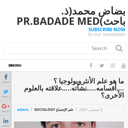
بضاض محمد(ذ.
باحث)PR.BADADE MED
SUBSCRIBE NOW
to our newsletter
MENU
ما هو علم الأنثروبولوجيا ؟
SHARE
….أقسامه…..نشأته…..علاقته بالعلوم
الأخرى؟
TWEET
9 سبتمبر، 2020
علم الإجتماع SOCIOLOGY
admin
GPLUS
SHARE