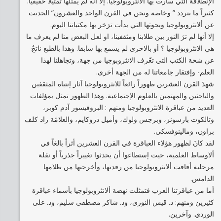
الإنطلاقة التي سارت بها الانثروبولوجيا. إلا أنه لم يمثلها تمثيلاً حقيقيا.
كثيراً ما يتردد ” وخاصة ونحن في القرن الواحد والعشرون” الحديث
عن ألانثروبولوجيا وبحوثها التي بدأت تزخر بها مكتباتنا اليوم.
إلا أنها لم ترَ النور بين طلابنا ومثقفينا، او لعل البعض منا لم يعرف ما
هي الانثروبولوجيا ؟ أو بالاحرى لم يسمع بها سابقا. وهذا بالطبع ناتجٌ
عن شحة الكتب التي تعّرف الانثروبوجيا من جهة، وتجاهلنا لهذا
العلم- وإفتقار جامعاتنا له من الجهة أخرى.
شهدَ القرن العشرين ظهوراً رائعاً للانثروبولوجيا آثار إنتباه المثقفين
والباحثين والمهتمين بالعلوم الإجتماعية. وهذا الظهور تمثل بمؤلفات
العديد من عباقرة الانثروبولوجيا ومنهم : البروفيسور آدم كوبر،
وتالكوت بارسونز، وبرجس ولوك، وأميل دروكايم، والعلامّة راد كلف
براون، ومالينوفسكي.
لقد كانَ لظهور هؤلاء العباقرة في القرن العشرين أثراً بالغاً في
ألاوساط العلمية، حيث إستطاعوا أن يحدثوا تغييراً جذرياً أو نقلة
مرحلية أفاقت ألانثروبولوجيا من رقدتها، وأخرجتها من ظلامها
الدامس.
أما من عباقرتنا العرب فتمثلت نهضة ألانثروبولوجيا بأسماء عباقرة
كثيرين ومنهم: د. قيس النوري، ود. شاكر مصطفى سليم، ود. علي
الوردي. وآخرين.