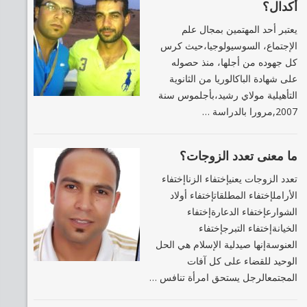
أكدال؟
يعتبر أحد المهتمين بمجال علم
الإجتماع، السوسيولوجيا،حيث كرس
كل جهوده من أجلها، منذ حصوله
على شهادة الباكالوريا من الثانوية
التأهيلية مولاي رشيد،بأجلموس سنة
2007,مرورا بالدراسة …
ما معنى تعدد الزوجات؟
‏تعدد الزوجات يعني‏إختفاء الزنا‏إختفاء
الأرامل‏إختفاء المطلقات‏إختفاء أولاد
الشوارع‏إختفاء الدعارة‏إختفاء
الخيانة‏إختفاء التبرج‏إختفاء
العنوسة‏إنها صيدلية الإسلام‏ هي الحل
الوحيد‏ للقضاء على كل آفات
المجتمعالرجل يستحق امرأة تنافس …