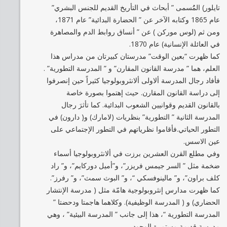
تايلور) المُُسمى ” أبحاث في التأريخ القديم للجنس البشري”
عام 1865 وكتابه الآخر عن ” الحضارة البدائية” عام 1871،
ومن ثم (لوس موركن ) عن ” أنساق روابط الدم والمصاهرة
في العائلة الإنسانية) عام 1870.
كما ظهرت “بعين الوقت” مدرستان كبيرتان من مدراس هذا
العلم، هما ” مدرسة القانون المقارن” و ” المدرسة التطورية” .
فأفاد رجال المدرسة ألاولى ألانثروبولوجيا كثيراً حين إنصرفوا
إلى دراسة القانون المقارن. حيث إهتموا بصورة خاصة
بالقانون القديم وقوانيين الشعوب البدائية. كما تأثرَ رجال
المدرسة الثانية ” التطورية” بنظريات (لامارك) و( دارون) في
التطور الحياتي.فأقاموا نظرياتهم في التطور الإجتماعي على
عين الاسس.
وفي مطلع القرن العشرين برزت في ألانثروبولوجيا أسماء
ضخمة مثل ” السر جيمس فريزر”، و”أميل دوركايم”، و” راد
كلف براون”، و” مالينوفسكي “، و” البوث سمث”، و” رفرز”.
كما ظهرت مدارس إنثروبولوجية هامّة مثل ( مدرسة الإنتشار
الحضاري) و ( المدرسة الوظيفية). وكلاهما هاجمتا ودحضتا ”
المدرسة التطورية “، هذا إلى جانب ” المدرسة البيئية” ، وهي
مدرسة قديمة مستمرة الوجود.