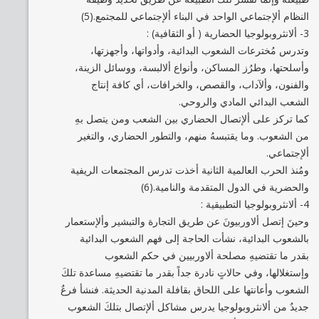
النظام ألإجتماعي الواحد في البناء ألإجتماعي للمجتمع.(5)
3- ألانثروبولوجيا الحضارية ( أو الثقافية) :
وتدرس مُخترعات الشعوب البدائية، وأدواتها، وأجهزتها،
وأسلحتها، وطرُز المساكن، وأنواع ألالبسة، ووسائل الزينة،
والفنون، وألآداب، والقصص، والخرافات، أي كافة إنتاج
الشعب البدائي المادي والروحي.
كما تركز على ألإتصال الحضاري بين الشعب ومن يتصل بهِ
من الشعوب. وما يقتبسهُ منهم، والتطور الحضاري، والتغير
ألإجتماعي.
ومُنذ الحرب العالمية الثانية أخذت تدرس المجتمعات الريفية
والحضرية في الدول المتقدمة والنامية.(6)
4- ألانثروبولوجيا التطبيقية :
وحينَ إتصل ألاوربيونَ عن طريق التجارة والتبشير وألإستعمار
بالشعوب البدائية، نشأت الحاجة إلى فهم الشعوب البدائية
بقدر ما تقتضيهِ مصلحة ألاوربيين في حكم الشعوب
وإستغلالها، وفي حالاتٍ نادرة جداً بقدر ما تقتضيهِ مساعدة تلكَ
الشعوب وأعانتها على اللحاق بقافلة المدنية الحديثة. فنشأ فرعٌ
جديدٌ من ألانثروبولوجيا يدرس مشاكل ألإتصال بتلكَ الشعوب