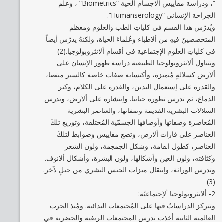
“، ودراسة مقاييس ألاجسام الحية “Biometrics” ، وعلم
الجراحة الإنساني “Humanserology”.
ويُدرّس هذا القسم في كلياتِ الطب والعلوم ومعظم
المتخصصينَ فيهِ من ألاطباء وعُلماءَ الحياة، ولكنهُ يدرّس أيضاً
في كلياتِ العلوم الإجتماعية في أقسام ألانثروبولوجيا.(2)
وتتناول ألانثروبولوجيا الطبيعية دراسة ظهور الإنسان على
ألارض كسلالةٍ مُتميزة، وأكتسابه صفات خاصة كالسير منتصا،
والقدرة على إستعمال اليدين، والقدرة على الكلام، وكبر
الدماغ، ثم تدرس تطوره حياتيا. وإنتشاره على ألارض، وتدرس
السلالات البشرية القديمة وصفاتها، والعناصر البشرية
المُعاصرة وصفاتها وأوصافها الجسمّية المُختلفة، وتوزيع تلكَ
العناصر على قارات ألارض، وتضع مقاييس وضوابط لتلكَ
العناصر، كطول القامة، وشكل الجمجمة، ولون الشعر
وكثافته، ولون العين وأشكالها، ولون البشرة، وأشكال ألانوف.
وتدرس الوراثة، وإنتقال ميزات الجنس البشري من جيلٍ لآخر.
(3)
2- ألانثروبولوجيا ألإجتماعيّة:
وتتركز الدراساتُ فيها على المُجتمعات البدائية. ومُنذ الحرب
العالمية الثانية أخذت تدرس المجتمعات الريفية والحضرية في