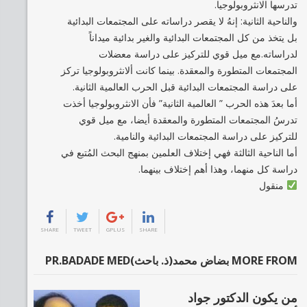
تدرسها الانثروبولوجيا.
والناحية الثانية: إنهُ لا يقصر دراساته على المجتمعات البدائية
بل يتخذ من كل المجتمعات البدائية والغير بدائية ميداناً
لدراساته.مع ميل قوي للتركيز على دراسة معضلات
المجتمعات المتطورة والمعقدة. بينما كانت ألانثروبولوجيا تركز
على دراسة المجتمعات البدائية قبل الحرب العالمية الثانية.
أما بعدَ هذه الحرب ” العالمية الثانية” فأن الانثروبولوجيا أخذت
تدرسُ المجتمعات المتطورة والمعقدة أيضا، مع ميل قوي
للتركيز على دراسة المجتمعات البدائية والنامية.
أما الناحية الثالثة فهي إختلاف العلمين بمنهج البحث المُتبع في
دراسة كل منهما، وهذا أهم إختلاف بينهما.
منقول
SHARE
TWEET
GPLUS
SHARE
MORE FROM بضاض محمد(ذ. باحث)PR.BADADE MED
من يكون الدكتور جواد