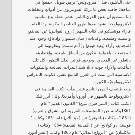
حتى البابليون قبل ” هيرودوتس” بزمن طويل، جمعوا في
متاحفَ خاصة بعض ما تركهُ السومريون من أدواتٍ ومخلفات.
إننا نستطيع أن نعتبرَ القرن الثامن عشر نقطة بدءٍ مناسبة
للانثروبولوجيا. نشهد بعدها ظهور العناصر المكونة لهذا العلم.
فآراء مونتسكيو في كتابهِ الشهير ( روح القوانين) عن المجتمع
وأسسه وطبيعته. وكتابات ( سان سيمون) وإدعاؤه وجود علم
للمجتمع، وآراء (يفيد هيوم) و( آدم سمث) ونظرتهما الى
المجتمعات بأعتبارها تتكون من أنساق طبيعية، وإعتقادهما
بالتطور غير المحدود، وبوجود قوانين لذلكَ التطور، كل تلكَ
التأمّلات والآراء حوت لا بلا شك البذرات الصالحة والمكونات
الاساسية التي نمت في القرن التاسع عشر، فكونت المدراس
الانثروبولوجيّة الكبيرة.
وبعدَ مُنتصف القرن التاسع عشر بدأت الكتب القديمة في
ألانثروبولوجيا بالظهور في أوروبا وأمريكا. وكانَ أبرز تلكَ
الكتب كتاب ( السر هنرى مين) ” القانون القديم ” عام
1861وكتابه عن ( المجتمعات القروية في الشرق والغرب)
(1861)، وكتاب (باخوفن) عن (حق ألام) عام 1861 وكتاب (
فوستل دو كولانج) عن ( المدينة القديمة) 1864 وكتاب (
ماكلينان) عن ” الزواج البدائي” عام 1865 وكتاب (السر أدورد