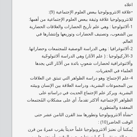
اعلاه
•علاقة الانثروبولوجيا ببعض العلوم الإجتماعية (9):
للانثروبولوجيا علاقة وثيقة ببعض العلوم الإجتماعية من أهمها:
1-ألاثنولوجيا : وهي علم تأريخ الحضارات والعلاقات الحضارية
بين الشعوب، وتصنيف الحضارات وتوزيعها وإنتشارها في
العالم.
2-ألاثنوغرافيا : وهي الدراسة الوصفية للمجتمعات وحضاراتها.
3-الآركيولوجيا : ( علم الآثار) وهي الدراسة ألاثنولوجّية
وألاثنوغرافية لحضارات شعوبٍ بائدة من ألآثار التي يجدها
العلماء في الحفريات.
4-علم الإجتماع: وهو دراسة الظواهر التي تنبثق عن العلاقات
بين المجموعات البشرية، ودراسة العلاقة بين الإنسان وبيئته
البشرية. ويركز علم الإجتماع الحديث في دراساتهِ على
الظواهر الإجتماعية ألاكثر تقدماً، أي على مشكلاتِ المُجتمعات
المعقدة والمتطورة.
•نشأة ألانثروبولوجيا وتطورها منذ القرن الثامن عشر حتى
الوقت الحاضر(10) :
يُمكننا أن نعتبرَ ألانثروبولوجيا علماً حديثاً يقرب عمرهُ من قرن
وربع القرن تقريباً، كما نستطيع. بعين الوقت، أن نعتبرها من