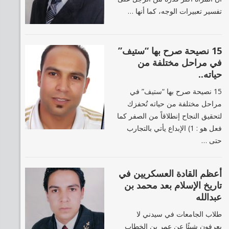
تفسير تعبيرات الوجه، كما أنها …
15 نصيحة صرح بها “ستيف”
في مراحل مختلفة من
حياته..
15 نصيحة صرح بها “ستيف” في
مراحل مختلفة من حياته تُحفزك
لتحقيق النجاح إنطلاقاً من الصفر كما
فعل هو : 1) الإبداع يأتي بالتجارب
حتى …
أعظم القادة العسكريين في
تاريخ الإسلام بعد محمد بن
عبدالله
طلاب الجامعات في سيدني لا
يعرفون شيئًا عن عمر بن الخطاب