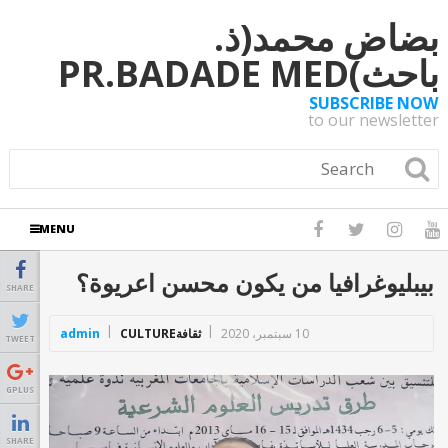
بضاض محمد(ذ.
باحث)PR.BADADE MED
SUBSCRIBE NOW
to our newsletter
MENU
بيبليوغرافيا من يكون محسن اعريوة؟
SHARE
10 سبتمبر، 2020
ثقافةCULTURE
admin
TWEET
GPLUS
SHARE