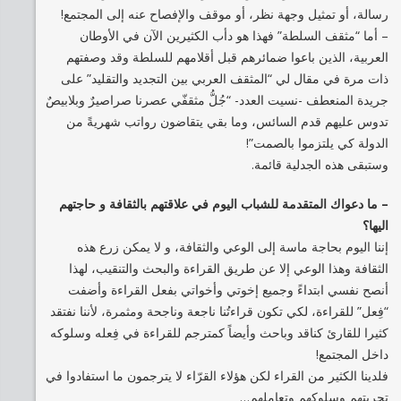
رسالة، أو تمثيل وجهة نظر، أو موقف والإفصاح عنه إلى المجتمع!
– أما “مثقف السلطة” فهذا هو دأب الكثيرين الآن في الأوطان
العربية، الذين باعوا ضمائرهم قبل أقلامهم للسلطة وقد وصفتهم
ذات مرة في مقال لي “المثقف العربي بين التجديد والتقليد” على
جريدة المنعطف -نسيت العدد- “جُلُّ مثقفّي عصرنا صراصيرٌ وبلابيصٌ
تدوس عليهم قدم السائس، وما بقي يتقاضون رواتب شهريةً من
الدولة كي يلتزموا بالصمت”!
وستبقى هذه الجدلية قائمة.
– ما دعواك المتقدمة للشباب اليوم في علاقتهم بالثقافة و حاجتهم
اليها؟
إننا اليوم بحاجة ماسة إلى الوعي والثقافة، و لا يمكن زرع هذه
الثقافة وهذا الوعي إلا عن طريق القراءة والبحث والتنقيب، لهذا
أنصح نفسي ابتداءً وجميع إخوتي وأخواتي بفعل القراءة وأضفت
“فِعل” للقراءة، لكي تكون قراءتُنا ناجعة وناجحة ومثمرة، لأننا نفتقد
كثيرا للقارئ كناقد وباحث وأيضاً كمترجم للقراءة في فِعله وسلوكه
داخل المجتمع!
فلدينا الكثير من القراء لكن هؤلاء القرّاء لا يترجمون ما استفادوا في
تجربتهم وسلوكهم وتعاملهم…