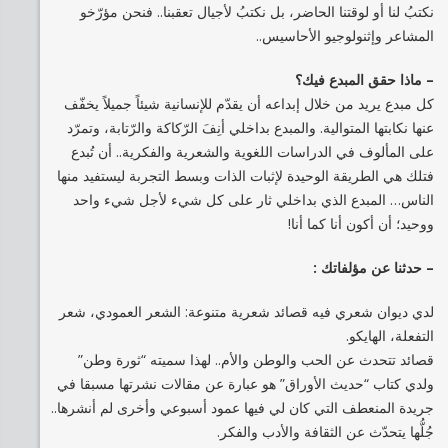
نكتبُ لنا أو لوقتنا الحاضر، بل نكتبُ لأجيال تعقبنا.. فنحن مؤرّخو
المشاعر وإثنولوجيو الأحاسيس..
– ماذا حقق المبدع فيك؟
كل مبدع يريد من خلال إبداعه أن يقدّم للإنسانية شيئاً جميلاً يخفّف
عنها نكابتها المتوالية. والمبدع بداخلي أنِفَ الرّكاكة والرّتابة، وتمرّد
على المألوف في الدراسات اللغوية والشعرية والفكرية.. أن تُبدع
فتلك هي الطريقة الوحيدة لإثبات الذات وبسط التجربة ليستفيد منها
الناس… المبدع الذي بداخلي ثار على كل شيء لأجل شيء واحد
ووحيد؛ أن أكون أنا كما أنا!
– حدثنا عن مؤلفاتك :
لدي ديوان شعري فيه قصائد شعرية متنوعة: الشعر العمودي، شعر
التفعلة، الهايكو.
قصائد تتحدث عن الحب والوطن والأم.. لهذا سميته “ثورة وطن”
ولدي كتاب “حديث الأوراق” هو عبارة عن مقالات نشرتها مسبقا في
جريدة المنعطف التي كان لي فيها عمود أسبوعي وأخرى لم أنشرها..
جُلُّها يتحدّث عن الثقافة والأدب والفكر.