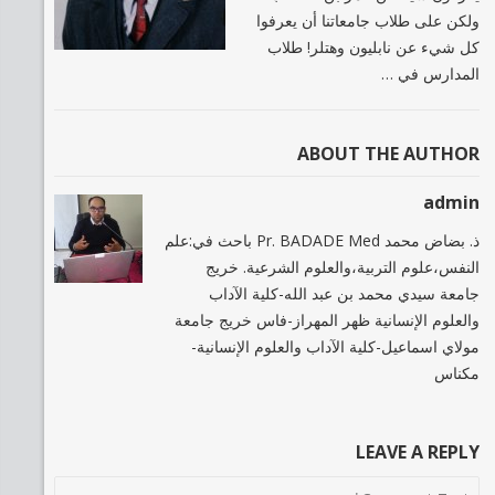
ولكن على طلاب جامعاتنا أن يعرفوا
كل شيء عن نابليون وهتلر! طلاب
المدارس في …
ABOUT THE AUTHOR
admin
ذ. بضاض محمد Pr. BADADE Med باحث في:علم
النفس،علوم التربية،والعلوم الشرعية. خريج
جامعة سيدي محمد بن عبد الله-كلية الآداب
والعلوم الإنسانية ظهر المهراز-فاس خريج جامعة
مولاي اسماعيل-كلية الآداب والعلوم الإنسانية-
مكناس
LEAVE A REPLY