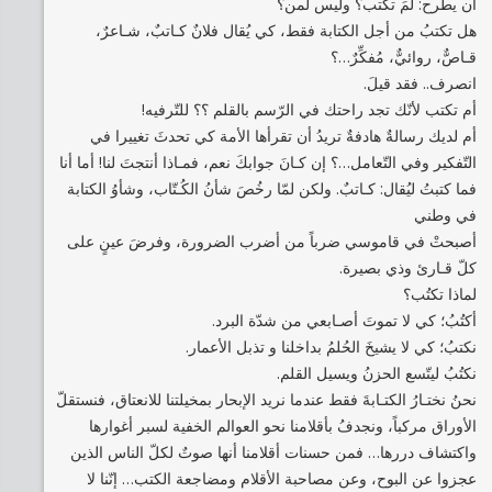
أن يطرح: لمَ تكتب؟ وليس لمن؟
هل تكتبُ من أجل الكتابة فقط، كي يُقال فلانٌ كـاتبٌ، شـاعرٌ،
قـاصٌّ، روائيٌّ، مُفكِّرٌ…؟
انصرف.. فقد قيلَ.
أم تكتب لأنّك تجد راحتك في الرّسم بالقلم ؟؟ للتّرفيه!
أم لديك رسالةٌ هادفةٌ تريدُ أن تقرأها الأمة كي تحدثَ تغييرا في
التّفكير وفي التّعامل…؟ إن كـانَ جوابكَ نعم، فمـاذا أنتجتَ لنا! أما أنا
فما كتبتُ ليُقال: كـاتبٌ. ولكن لمّا رخُصَ شأنُ الكُـتّاب، وشأوُ الكتابة
في وطني
أصبحتْ في قاموسي ضرباً من أضرب الضرورة، وفرضَ عينٍ على
كلّ قـارئ وذي بصيرة.
لماذا تكتُب؟
أكتُبُ؛ كي لا تموتَ أصـابعي من شدّة البرد.
نكتبُ؛ كي لا يشيخَ الحُلمُ بداخلنا و تذبل الأعمار.
نكتُبُ ليتّسع الحزنُ ويسيل القلم.
نحنُ نختـارُ الكتـابةَ فقط عندما نريد الإبحار بمخيلتنا للانعتاق، فنستقلّ
الأوراق مركباً، ونجدفُ بأقلامنا نحو العوالم الخفية لسبر أغوارها
واكتشاف دررها… فمن حسنات أقلامنا أنها صوتٌ لكلّ الناس الذين
عجزوا عن البوح، وعن مصاحبة الأقلام ومضاجعة الكتب… إنّنا لا