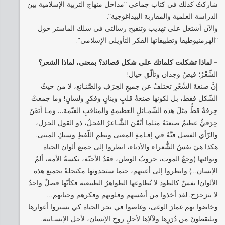
شاركتُ كذلك في كتاب جماعي “مداخل منهاج التربية الإسلامية بين
الدراسة العلمية والمقاربة البيداغوجية”.
والآن أشتغل على تهذيب وتنقيح رسالتي في سلك الماستر حول
“الهرمنيوطيقا وتطبيقاتها الفكر التأويلي الإسلامي”.
– لماذا تشكلت كلماتك على شكل قصائد؟ بمعنى، لماذا الشعر؟
الشِّعْرُ؛ فيضُ وجدان وتألّق خيال!
إنَّ صنعةَ الشِّعْرِ تختلفُ عن جميعِ الحِرَفِ والصَّنـائع، لا من حيثُ
الشّكل فقط، بل لكونها صنعةُ قلبٍ وبنانٍ وفكرٍ ولسانٍ! وما جمعتْ
حِرفةٌ قطُّ مثلَ هذه الشّمـائلِ العظيمةِ والمناقبِ القيّمة… ومـا أتقَنَ
حِرَفيٌّ عظيمٌ صنعتَهُ مثلما أتْقَنَ الشَّـاعرُ الفحلُ، ذو القول الجزل،
والرّأي الفصل فنَّهُ في إقـامةِ المعنى ونظمِ اللّفظِ وسبكِ المبنى.
هكذا هيَ نفسُ الشُّعراء والأدباء، انظروا إلى جميع ألوان الحياة
ونوائبها (وجعُ الموت، حروبُ الوطن، فقدُ الأحبّة، نكسةُ الأمة، ألمُ
الإنسان…) وانظروا إلى أعينهم، حتما ستجدونها مكتحلةً بجميع هذه
الألوان! نفسٌ كالطود لا تُطاوعها الظواهرُ الطبيعية فكأنّها فصلٌ واحدٌ
لا يتزحزح. لقد أخذوا من أنفسهم وقلوبهم وفكرهم وحياتهم…
وخاضوا بهم غمارَ الوغى، وغاصوا في بحر الحياة كي يسبروا أغوارها
ويلتقطونَ من دُرَرِها ولآلإها لأجلِ روحِ الإنسان، لأجل الإنسـانية.