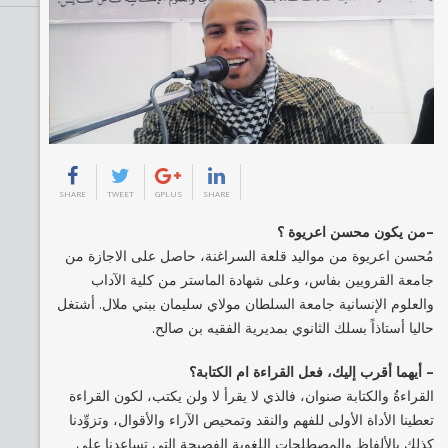
SHARE
TWEET
GPLUS
SHARE
–من يكون محسن اعريوة ؟
مُحسن اعريوة من مواليد قلعة السراغنة، حاصل على الاجازة من
جامعة القرويين بفاس، وعلى شهادة الماستر من كلية الآداب
والعلوم الإنسانية جامعة السلطان مولاي سليمان ببني ملال. أشتغل
حاليا أستاذاً بسلك الثانوي بمديرية الفقيه بن صالح.
– أيهما أقرب إليك، فعل القراءة ام الكتابة؟
القراءةُ والكتابة صنوان، فالذي لا يقرأ لا ولن يكتب، لكون القراءة
تعطينا الأداة الأولى للفهم والنقد وتمحيص الآراء والأقوال، وتزوِّدنا
كذلك بالألفاظ والمصطلحات اللغوية الفصيحة التي تساعدنا على