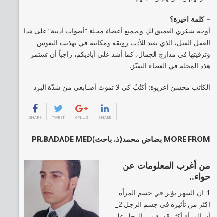
– كلمة اخيرة؟
أوجه شكري العميق لكِ ولجميع أعضاء مجلة “أصوات أدبية” على هذا
العمل النبيل، الذي يعيد للأدب رونقه ومكانته في تهذيب النفوس
وترقيتها في مدارج الجمال، كما أشد على أياديكم، راجياً أن تستمر
هذه المجلة في العطاء التميّز.
الكاتب محسن اعريوة: أكتُبُ كي لا تموتَ أصـابعي من شدّة البرد
SHARE
TWEET
GPLUS
SHARE
MORE FROM بضاض محمد(ذ. باحث)PR.BADADE MED
من أغرب المعلومات عن
حواء..
1_ان السهر يؤثر في جسم المرأة
اكثر من تأثيره في جسم الرجل 2_
أن المرأة أكثر قدرة من الرجل على