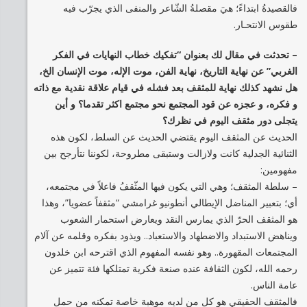
فالقصيدةُ ابتداءً؛ هيَ مقصلةُ الشّاعر والمنفى الذي يجرّب فيه
طقوس الانتحـار.
– تحدثت في مقال لك بعنوان “تفكيك خطاب النهايات في الفكر
الغربي” عن نهاية التاريخ، نهاية الفن، موت الإله، موت الإنسان الخ،
هل نشهد كذلك نهاية للمثقف بعد فشله في قيام علاقة نقدية مع ذاته
و فكره، و عجزه عن قود المجتمع نحو مجتمع اكثر تقدما؟ و أين
يتجلى دور مثقف اليوم في نظرك؟
الحديث عن المثقف اليوم يقتضي الحديث عن السلط، لكون هذه
الثنائية الجدلية كانت ولازالت وستبقى مطروحة، لكوننا نتأرجح بين
مفهومين:
– سلطة المثقف؛ وهي التي يكون فيها المثّقفُ فاعلاً في مجتمعه،
أي؛ بتعبير المناضل الإيطالي أنطونيو غرامشي “مثقفاً عضويا”، وهذا
هو المثقف الحرّ الذي يمارس النقد ويعارض استحمار الشعوب
ويناهض الاستبداد والاضطهاد والاستعباد.. ويذود بفكره وقلمه عن آلام
المجتمعات المقهورة.. وهو نفسه المفهوم الذي اقترحه ابن خلدون
رحمه الله، لكون الثقافة عنده صنعة فكرية تمتلكها فئة تتميز عن
عامة الناس.
فالمثقف الحقيقي هو كل من لديه موهبة خاصة تمكنه من حمل