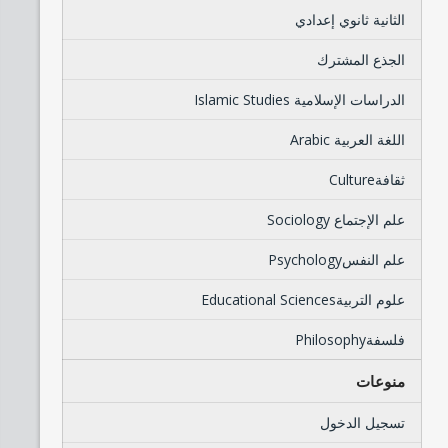
الثانية ثانوي إعدادي
الجذع المشترك
الدراسات الإسلامية Islamic Studies
اللغة العربية Arabic
ثقافةCulture
علم الإجتماع Sociology
علم النفسPsychology
علوم التربيةEducational Sciences
فلسفةPhilosophy
منوعات
تسجيل الدخول