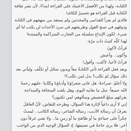
الكتابة، ولهذا من الأفضل الاعتماد على القراءة ابتداءً، لأن نشر ثقافة
الكتابة قبل القراءة هو تخسيرٌ للكاغد!
فالذي لم يقرأ للقدامى والمحدثين ولم يستفد من منهجهم في الكتابة
وذوقهم في نسج القول وطريقتهم في سرد الأحداث لن يكتب لنا أي
شيء.. لكون الإبداع سلسلة من التجارب المتراكمة والممتدة!
لهذا كلّه كتبتُ ذات مرّة:
قرأتُ لأكونَ
وأكون… وأعيش
قرأتُ لأحيا، لأكتب، وأقول!
وبعد فعل القراءة تأتي الكتابةُ تبعاً وبدون تمحّل أو تكلّف. وليأتي بعد
ذلك سؤال لمَ تكتُب؟ بدل لمن تكتُب؟!
ولا أعلمُ -صراحةً- هل عانى شعراؤنا وأدباؤنا وكتّابنا -عليهم رحمةُ
الله جميعاً- مثل ما نعانيه اليوم، وهل بلغت السخافة والسذاجة
بقرائهم مبلغَ الحضيض وسألوهم: لمن تكتبون؟
إني لا أرى داعياً لإثارة هذا السؤال، وطرحه للنقاش، لأنّ العاقلَ
يعرفُ أن رسالة الأديب، رسالة الشاعر، رسالة الكاتب… ليستْ
حِكراً على جماعةٍ ما أو طائفةٍ ما أو زمنٍ ما… ولا تعني عرقاً دون
آخر، فلا يرى حاجةً في تصنيفها، إذ السؤال الوجيه الذي من الواجب