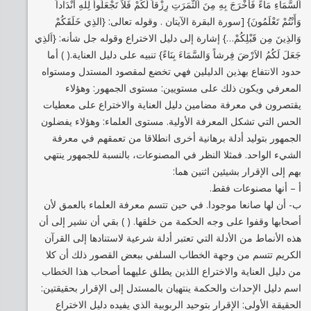
اَلسَّمَاءِ مَاءً فَأَخْرَجَ بِهِ مِنَ اَلثَّمَرَتِ رِزْقاً لَّكُمْ فَلاَ تَجْعَلُواْ لِلهِ أَنْدَاداً
وَأَنْتُمْ تَعْلَمُونَ} [سورة البقرة الآيتان . وقوله تعالى: {الذِي خَلَقَكُمْ
وَالذِينَ مِن قَبْلِكُمْ…} إشارة إلى دليل الاختراع وقوله جل شأنه: {اَلذِي
جَعَلَ لَكُمُ الاَرْضَ فِرشاً وَالسَّمَاءَ بِنَاءً} تنبيه على دليل العناية.( ) أما
حدود الانتفاع بهذين الدليلين فهي تخضع لمقصود المستدل ومستواه
المعرفي ويكون ذلك على مستويين: مستوى الجمهور: وهؤلاء
يقتصرون في معرفة مضامين دليل العناية والاختراع على معطيات
الحس التي تشكل المعرفة الأولية. مستوى العلماء: وهؤلاء يفضلون
الجمهور بتوليد أدلة برهانية أخرى انطلاقا من تعمقهم في معرفة
الشيء الواحد. فمثلا النظر في المصنوعات، بالنسبة للجمهور ينتهي
بهم إلى الإقرار بشيئين اثنين هما:
أ – أنها مصنوعات فقط.
ب- أن لها صانعا موجودا. في حين تتسم معرفة العلماء بالعمق لأن
أصحابها وقفوا على وجه الحكمة من خلقها. ( ) بقي أن نشير إلى أن
هذه الأنماط من الأدلة التي تعتبر أدلة شرعية لاستنادها إلى القرآن
الكريم تتسم من وجهة الخطاب السلفي ببعض القصور ذلك أن كلا
من دليل العناية والاختراع اللذين يطلق عليهما أصحاب هذا الخطاب
اسم دليل الإحداث والحكمة ينتهيان بالمستدل إلى الإقرار بحقيقتين:
الحقيقة الأولى: الإقرار بتوحيد الربوبية الذي يفيده دليل الاختراع