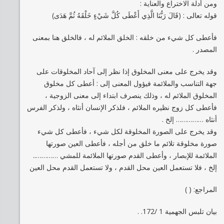
ومن أدلة الاختراع والعناية :
قوله تعالى : (قَالَ رَبُّنَا الَّذِي أَعْطَى كُلَّ شَيْءٍ خَلْقَهُ ثُمَّ هَدَى)
فأعطى كل شيء من خلقه : الخلق الملائم له ، فالخلق هنا بمعنى
المصدر .
وقد يخرج على معنى المخلوق إذا نظر إلى آحاد المخلوقات على
جهة التناسب والملائمة فيؤول المعنى إلى : أعطى كل مخلوق
المخلوق الملائم له ، وذلك ينصرف ابتداء إلى معنى الزوجية ،
فأعطى كل زوج نظيره الملائم ، فلذكر الإنسان أنثاه ، ولذكر الفرس
أنثاه …………… إلخ .
وقد يخرج على الصورة المخلوقة لكل شيء ، فأعطى كل شيء
صورة مخلوقة تلائم ما خلق من أجله ، فأعطى العين صورتها
الملائمة للإبصار ، وأعطى القدم صورتها الملائمة للمشي …………..
إلخ ، فلا تستعمل العين محل القدم ، ولا تستعمل القدم محل العين
المراجع: ( )
بيان تلبس الجهمية 1 /172. .