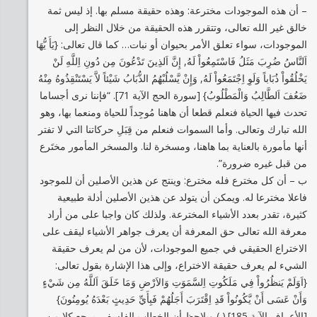
– أن هذه الموجودات مخترعة: وهذه حقيقة مسلم بها. إذ ليس ثمة
خالق غير الله تعالى، وتتقرر هذه الحقيقة من خلال النظر إلى
الموجودات، سواء تعلق الأمر بحيوان أو نبات… كما قال تعالى: {يَأَ يُّهَا
اَلنَّاسُ ضُرِبَ مَثَلُ فَاسْتَمِعُواْ لَهُ, إِنَّ اَلذِينَ تَدْعُونَ مِن دُونِ اِللَّهِ لَنْ
يَخْلُقُواْ ذُبَاباً وَلَوِ اِجْتَمَعُواْ لَهُ, وَإِنْ يَّسْلُبْهُمُ الذُّبَابُ شَيْئاً لاَّ يَسْتَنْقِذُوهُ مِنْهُ
ضَعُفَ اَلطَّالِبُ وَالْمَطْلُوبُ} [سورة الحج الآية 71]. “فإننا نرى أجساما
تحدث فيها الحياة فنعلم قطعا أن هاهنا مُوجِداً للحياة ومنعما بها، وهو
الله تبارك وتعالى. وأما السموات فنعلم من قِبَلِ حركاتنا التي لا تفتر
أنها مأمورة بالعناية بما هاهنا، ومسخرة لنا. والمسخر المأمور مختَرع
من قبل غيره ضرورة”.
ب – أن كل مخترع فله مخترع: وينتج عن هذين الأصلين أن للموجود
فاعلا مخترعا له. ويمكن أن يتولد عن هذين الأصلين أدلة طبيعية
كثيرة، تقدر بعدد الأشياء المخترعة. ولذلك كان واجبا على من أراد
معرفة الله تعالى حق المعرفة أن يعرف جواهر الأشياء ليقف على
الاختراع الحقيقي في جميع الموجودات، لأن من لم يعرف حقيقة
الشيء لم يعرف حقيقة الاختراع، وإلى هذا الإشارة بقول تعالى:
{اَوَلَمْ يَنظُرُواْ فِي مَلَكُوتِ اِلسَّمَوَتِ وَالاَرْضِ وَمَا خَلَقَ اَللَّهُ مِن شَيْءٍ
وَأَنْ عَسَى أَنْ يَّكُونُواْ قَدِ اِقْتَرَبَ أَجَلُهُمْ فَبِأَيِّ حَدِيثٍ بَعْدَهُ يُومِنُونَ}
[الأعراف الآية 185].( ) ويلاحظ أن الخطاب الفلسفي يرجع كلا من