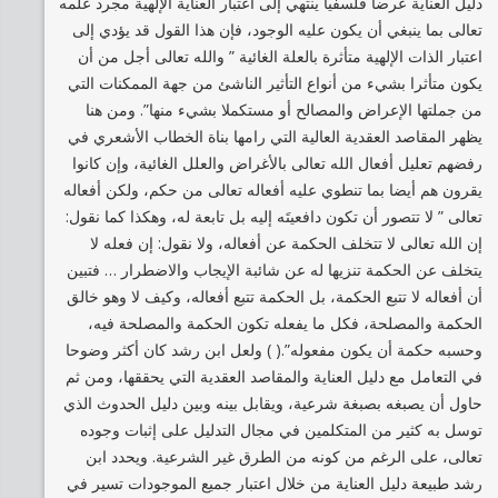
دليل العناية عرضا فلسفيا ينتهي إلى اعتبار العناية الإلهية مجرد علمه
تعالى بما ينبغي أن يكون عليه الوجود، فإن هذا القول قد يؤدي إلى
اعتبار الذات الإلهية متأثرة بالعلة الغائية ” والله تعالى أجل من أن
يكون متأثرا بشيء من أنواع التأثير الناشئ من جهة الممكنات التي
من جملتها الإعراض والمصالح أو مستكملا بشيء منها”. ومن هنا
يظهر المقاصد العقدية العالية التي رامها بناة الخطاب الأشعري في
رفضهم تعليل أفعال الله تعالى بالأغراض والعلل الغائية، وإن كانوا
يقرون هم أيضا بما تنطوي عليه أفعاله تعالى من حكم، ولكن أفعاله
تعالى ” لا تتصور أن تكون دافعيتَه إليه بل تابعة له، وهكذا كما نقول:
إن الله تعالى لا تتخلف الحكمة عن أفعاله، ولا نقول: إن فعله لا
يتخلف عن الحكمة تنزيها له عن شائبة الإيجاب والاضطرار … فتبين
أن أفعاله لا تتبع الحكمة، بل الحكمة تتبع أفعاله، وكيف لا وهو خالق
الحكمة والمصلحة، فكل ما يفعله تكون الحكمة والمصلحة فيه،
وحسبه حكمة أن يكون مفعوله”.( ) ولعل ابن رشد كان أكثر وضوحا
في التعامل مع دليل العناية والمقاصد العقدية التي يحققها، ومن ثم
حاول أن يصبغه بصبغة شرعية، ويقابل بينه وبين دليل الحدوث الذي
توسل به كثير من المتكلمين في مجال التدليل على إثبات وجوده
تعالى، على الرغم من كونه من الطرق غير الشرعية. ويحدد ابن
رشد طبيعة دليل العناية من خلال اعتبار جميع الموجودات تسير في