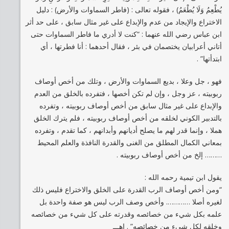
يُطْعِمُ وَلَا يُطْعَمُ) ، فقوله تعالى : (فاطر السماوات والأرض) : دليل
الاختراع والإيجاد من عدم والإبداع على غير مثال سابق ، على حد أثر
ابن عباس رضي الله عنهما : “كنت لا أدري ما فاطر السماوات حتى
أتاني أعرابيان يختصمان في بئر ، فقال أحدهما : أنا فطرتها ، أي
ابتدأتها” .
فهو ، جل وعلا ، بديع السماوات والأرض ، وتلك من أخص أوصاف
ربوبيته ، عز وجل ، وإن لم تكن أخصها ، فتفرده بالخلق من العدم
والإبداع على غير مثال سابق من أخص أوصاف ربوبيته ، وتفرده
بالتدبير الكوني لخلقه من أخص أوصاف ربوبيته ، فلم يترك الخلق
هملا ، وإنما قدر لهم ما يصلح أديانهم وأبدانهم ، كما تقدم ، وتفرده
بمعاني الكمال المطلق من الغنى والقدرة النافذة والعلم المحيط
……… إلخ من أخص أوصاف ربوبيته .
يقول ابن تيمية رحمه الله :
“ومن أخص أوصاف الرب القدرة على الخلق والاختراع فليس ذلك
لغيره أصلا …………. وأخص وصف الرب ليس هو صفة واحدة بل
علمه بكل شيء من خصائصه وقدرته على كل شيء من خصائصه
وخلقه لكل شيء من خصائصه” . اهـــ