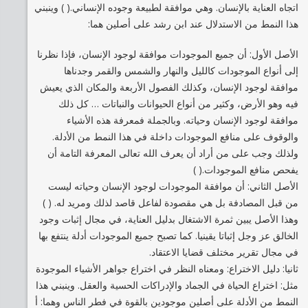
اتجاه العناية بالإنسان. وهي موافقة لطبيعة وجوده الإنساني.( ) وينبني
هذا النمط من الاستدلال عند ابن رشد على أصلين هما:
الأصل الأول: أن جميع الموجودات موافقة لوجود الإنسان، فإذا نظرنا
إلى أنواع الموجودات كالليل والنهار والشمس والقمر وجدناها
موافقة لوجود الإنسان، وكذلك الفصول الأربعة والمكان الذي يعيش
فيه وهو الأرض، وكثير من أنواع الحيوانات والنباتات … كل ذلك
موافقة لوجود الإنسان وحياته. وبالجملة فمعرفة هذه الأشياء
والوقوف على منافع الموجودات داخلة في هذا النمط من الأدلة.
ولذلك وجب على من أراد أن يعرف الله تعالى المعرفة التامة أن
يفحص منافع الموجودات.( )
الأصل الثاني: أن موافقة الموجودات لوجود الإنسان وحياته ليست
من قبل المصادفة بل هي مقصودة لفاعل قاصد لذلك ومريد له. ( )
وهذا الأصل يبين ثمرة الاشتغال بدليل العناية، في مجال إثبات وجود
الخالق عز وجل إثباتا يقينيا. كما تصبح جميع الموجودات أدلة ينتفع بها
في مجال تقرير مختلف قضايا الاعتقاد.
ثانيا: دليل الاختراع: ومعناه النظر في اختراع جواهر الأشياء الموجودة
مثل: اختراع الحياة في الجماد والإدراكات الحسية والعقل. وينبني هذا
النمط من الأدلة على أصلين موجودين بالقوة في فطر الناس وهما: أ