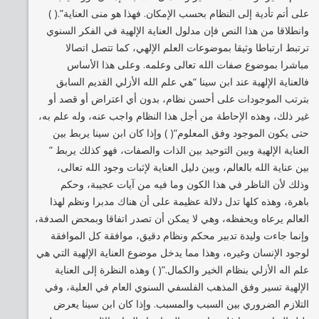
على أتم تأدية إلى النظام بحسب الإمكان. فهذا هو منى العناية”.( )
وانطلاقا من هذا النص فإن مدلول العناية الإلهية في الفكر السنوي
ترتبط ارتباطا وثيقا بموضوعات العلم الإلهي، كما تتصل اتصالا
مباشرا بموضوع صفات الله تعالى وعلمه. وعلى هذا الأساس
فالعناية الإلهية عند ابن سينا “هي علم الله الأزلي القديم السابق
بترتب الموجودات على أحسن نظام، بدون أي اعتراض أو قصد أو
غير ذلك، وهذه الإحاطة من أجل هذا النظام واجب عنه، وله علم به،
حتى يكون الموجود وفق المعلوم”( ) وإذا كان ابن سينا يربط بين
العناية الإلهية وبين التوحيد بين الذات والصفات، فهو كذلك يربط ”
بين عناية الله بالعالم، وبين دليل العناية لإثبات وجود الله تعالى،
وذلك لأن الناظر في هذا الكون وما فيه من آيات عجيبة، وحكم
باهرة، وهذه كلها تدل دلالة عظيمة على أن هناك مدبرا ونظم لهذا
العالم يرعاه ويحفظه، وهي لا يمكن أن تصدر اتفاقا وبمحض الصدفة،
وإنما جاءت وليدة تدبير محكم ونظام دقيق، موافقة كل الموافقة
لوجود الإنسان وغيره، وهذا مما يدخل موضوع العناية الإلهية التي هي
علم اله الأزلي بنظام الخير والكمال.”( ) وهذه النظرة إلى العناية
الإلهية تسير وفق المذهب الفلسفي السنوي العام في العلية، وفي
التلازم الضروري بين السبب والمسبب. وإذا كان ابن سينا يعرض