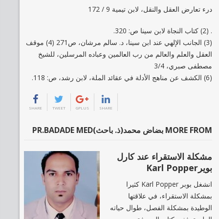
درء تعارض العقل والنقل، لابن تيمية 9 / 172
. (2) كتاب النجاة لابن سينا ص: 320.
(3) الجانب الإلهي عند ابن سينا، د. سالم مرشان، ص271 (4) موقف
العقل والعلم والعالم من رب العالمين وعباده المرسلين، للشيخ
مصطفى صبري، 3/4
(6) الكشف عن مناهج الأدلة في عقائد الملة، لابن رشد، ص: 118.
SHARE
TWEET
GPLUS
SHARE
MORE FROM بضاض محمد(ذ. باحث)PR.BADADE MED
مشكلة الاستقراء عند كارل
بويرKarl Popper
انشغل بوبر Karl Popper كثيرا
بمشكلة الاستقراء، في علاقتها
الوطيدة بمشكلة الفصل، طوال حياته