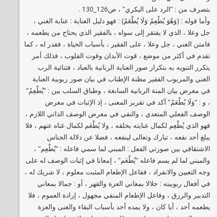
بتصرف من : “الرد على البكري” ، ص126_130 .
وأما قوله : (وَهُوَ يُطْعِمُ وَلَا يُطْعَمُ) : فهو دليل العناية : عناية الغني ،
جل وعلا ، الذي لا يفتقر إلى سواه ، بالفقير الذي يحتاج من يطعمه ،
فامتن الغني ، جل وعلا ، على الفقير ، بأسباب الحياة ، فقدر له ، كما
تقدم في أكثر من موضع ، قوت الأبدان وقوت القلوب ، فذلك أمر
يتكرر التنويه به بتكرار صور العناية الربانية بالعباد ، فثنائية الرب
الغني والمربوب الفقير مظنة الإطناب في بيان صور ربوبية العناية
في معرض بيان المنة الربانية السابغة ، وطباق السلب بين : “يُطْعِمُ”
، و : “وَلَا يُطْعَمُ” آكد في تقرير المعنى ، إذ الإثبات في معرض
الوصف الفعلي المتعدي ، والنفي في معرض الوصف الذاتي اللازم ،
فهو الذي يُطْعِم لكمال عنايته بخلقه ، ولا يُطْعَم لكمال غناه عنهم ، فلا
يبلغ أحد نفعه ، تبارك وتعالى لينفعه ، فضلا عن دلالة الجناس
الاشتقاقي بين صورتي الفعل : المبني لما سمي فاعله : “يُطْعِم” ،
والمبني لما لم يسم فاعله “يُطْعَم” ، إمعانا في إثبات الوصف له على
وجه التعيين والانفراد ، ففاعل الإطعام المثبت معلوم ، لا شريك له ،
في أفعال ربوبيته : جلالا بمعاني العزة والقهر ، أو : جمالا بمعاني
التدبير والرزق ، وفاعل الإطعام المنفي مجهول ، إرادة العموم ، فلا
يطعمه أحد ، أيا كان ، ولا يمده أحد بأسباب البقاء والغنى والعزة