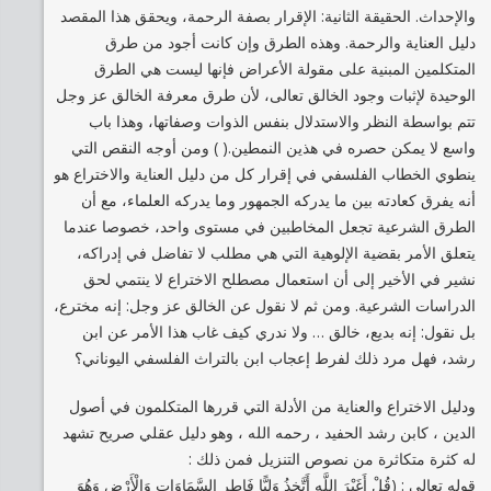
والإحداث. الحقيقة الثانية: الإقرار بصفة الرحمة، ويحقق هذا المقصد
دليل العناية والرحمة. وهذه الطرق وإن كانت أجود من طرق
المتكلمين المبنية على مقولة الأعراض فإنها ليست هي الطرق
الوحيدة لإثبات وجود الخالق تعالى، لأن طرق معرفة الخالق عز وجل
تتم بواسطة النظر والاستدلال بنفس الذوات وصفاتها، وهذا باب
واسع لا يمكن حصره في هذين النمطين.( ) ومن أوجه النقص التي
ينطوي الخطاب الفلسفي في إقرار كل من دليل العناية والاختراع هو
أنه يفرق كعادته بين ما يدركه الجمهور وما يدركه العلماء، مع أن
الطرق الشرعية تجعل المخاطبين في مستوى واحد، خصوصا عندما
يتعلق الأمر بقضية الإلوهية التي هي مطلب لا تفاضل في إدراكه،
نشير في الأخير إلى أن استعمال مصطلح الاختراع لا ينتمي لحق
الدراسات الشرعية. ومن ثم لا نقول عن الخالق عز وجل: إنه مخترع،
بل نقول: إنه بديع، خالق … ولا ندري كيف غاب هذا الأمر عن ابن
رشد، فهل مرد ذلك لفرط إعجاب ابن بالتراث الفلسفي اليوناني؟
ودليل الاختراع والعناية من الأدلة التي قررها المتكلمون في أصول
الدين ، كابن رشد الحفيد ، رحمه الله ، وهو دليل عقلي صريح تشهد
له كثرة متكاثرة من نصوص التنزيل فمن ذلك :
قوله تعالى : (قُلْ أَغَيْرَ اللَّهِ أَتَّخِذُ وَلِيًّا فَاطِرِ السَّمَاوَاتِ وَالْأَرْضِ وَهُوَ