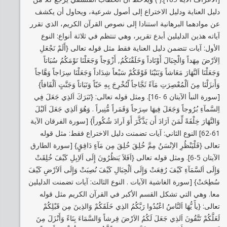
دليل العناية ودليل الاختراع إلى أصول شرعية، ويحاول أن يكشف
عن موادهما البرهانية استنادا إلى نصوص القرآن الكريم، الذي تقرر
آياته هذين الدليلين أبدع تقرير، وهي تنتظم في ثلاثة أنواع: النوع
الأول: آيات تتضمن دليل العناية فقط مثل قوله تعالى {أَلَمْ نَجْعَلِ
اِلاَرْضَ مِهَداً وَالْجِبَالَ أَوْتَاداً وَخَلَقْنَكُمُ, أَزْوَجاً وَجَعَلْنَا نَوْمَكُمُ سُبَاتاً
وَجَعَلْنَا اَلنَّهَارَ مَعَاشاً وَبَنَيْنَا فَوْقَكُمْ سَبْعاً شِدَاداً وَجَعَلْنَا سِرَاجاً وَهَّاجاً
وَأَنزَلْنَا مِنَ اَلْمُعْصِرَتِ مَآءً ثَجَّاجاً لّنُخْرِجَ بِهِ حَبّاً وَنَبَاتاً وَجَنَّتٍ اَلْفَافاً}
[سورة النبأ الآيتان 6 -16]. ومثل قوله تعالى: {تَبَرَكَ اَلذِي جَعَلَ فِي
اِلسَّمآءِ بُرُوجاً وَجَعَلَ فِيهَا سِرَجاً وَقَمَراً مُّنِيراً . وَهُوَ اَلذِي جَعَلَ اَليْلَ
وَالنَّهَارَ خِلْفَةً لِّمَنَ اَرَادَ أَن يَذَّكَّرَ أَوَ اَرادَ شُكُوراً} [سورة الفرقان الآية
61-62] النوع الثاني: آيات تضمنت دليل الاختراع فقط: مثل قوله
تعالى {فَلْيَنْظُرِ الاِنْسَنُ مِمَّ خُلِقَ خُلِقَ مِن مَآءٍ دَافِقٍ} [سورة الطارق
الآيتان 5-6]. ومثل قوله تعالى {اَفَلاَ يَنظُرُونَ إِلَى اَلاِبِلِ كَيْفَ خُلِقَتْ
وَإِلَى اَلسَّمَآءِ كَيْفَ رُفِعَتْ وَإِلَى اَلْجِبَالِ كَيْفَ نُصِبَتْ وَإِلَى اَلاَرْضِ كَيْفَ
سُطِحَتْ} [سورة الغاشية الآيات . النوع الثالث: آيات تضمنت الدليلين
معا. وهي التي تشكل القسم الأكبر في القرآن الكريم مثل قوله
تعالى: {يأََ يُّهَا اَلنَّاسُ اعْبُدُوا رَبَّكُمُ الذِي خَلَقَكُمْ وَالذِينَ مِن قَبْلِكُمْ
لَعَلَّكُمْ تَتَّقُونَ اَلذِي جَعَلَ لَكُمُ الاَرْضَ فِرشاً وَالسَّمَاءَ بِنَاءً وَأَنْزَلَ مِنَ