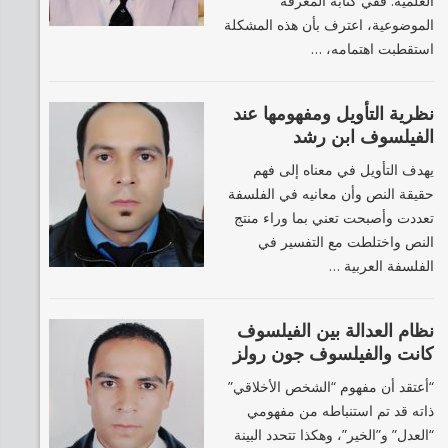
العلمية. ففي كتابه المعرفة
الموضوعية، اعترف بأن هذه المشكلة
استقطبت اهتمامه، …
نظرية التأويل ومفهومها عند
الفيلسوف ابن رشد
يهدف التأويل في معناه إلى فهم
حقيقة النص وأن معانيه في الفلسفة
تعددت وأصبحت تعني بما وراء منتج
النص واختلطت مع التفسير في
الفلسفة العربية …
نظام العدالة بين الفيلسوف
كانت والفيلسوف جون رولز
“أعتقد أن مفهوم “الشخص الأخلاقي”
ذاته قد تم استنباطه من مفهومي
“العدل” و”الخير”، وهكذا تتحدد البينة