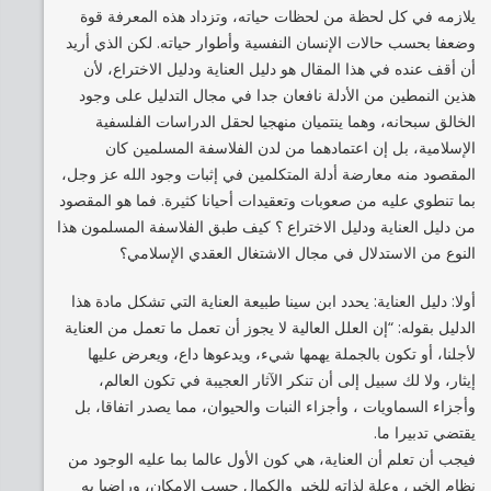
يلازمه في كل لحظة من لحظات حياته، وتزداد هذه المعرفة قوة
وضعفا بحسب حالات الإنسان النفسية وأطوار حياته. لكن الذي أريد
أن أقف عنده في هذا المقال هو دليل العناية ودليل الاختراع، لأن
هذين النمطين من الأدلة نافعان جدا في مجال التدليل على وجود
الخالق سبحانه، وهما ينتميان منهجيا لحقل الدراسات الفلسفية
الإسلامية، بل إن اعتمادهما من لدن الفلاسفة المسلمين كان
المقصود منه معارضة أدلة المتكلمين في إثبات وجود الله عز وجل،
بما تنطوي عليه من صعوبات وتعقيدات أحيانا كثيرة. فما هو المقصود
من دليل العناية ودليل الاختراع ؟ كيف طبق الفلاسفة المسلمون هذا
النوع من الاستدلال في مجال الاشتغال العقدي الإسلامي؟
أولا: دليل العناية: يحدد ابن سينا طبيعة العناية التي تشكل مادة هذا
الدليل بقوله: “إن العلل العالية لا يجوز أن تعمل ما تعمل من العناية
لأجلنا، أو تكون بالجملة يهمها شيء، ويدعوها داع، ويعرض عليها
إيثار، ولا لك سبيل إلى أن تنكر الآثار العجيبة في تكون العالم،
وأجزاء السماويات ، وأجزاء النبات والحيوان، مما يصدر اتفاقا، بل
يقتضي تدبيرا ما.
فيجب أن تعلم أن العناية، هي كون الأول عالما بما عليه الوجود من
نظام الخير، وعلة لذاته للخير والكمال حسب الإمكان، وراضيا به