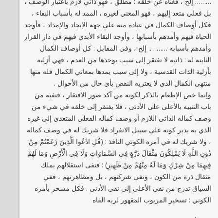
……… إلخ ، فغناه عن خلقه : مطلق ، فهو ذاتي لازم باعتبار الوصف ،
بل فعلي متعد إليهم ، فهو المغني لغيره ، الممد له بأسباب البقاء ،
فكل أوصاف الكمال في عباده منه على جهة الإيجاد والإمداد ، فأوجد
الحياة فيهم وأمدهم بأسبابها ، وأوجد البقاء الأبدي فيهم في دار القرار
وأمدهم بأسبابه ……….. إلخ ، وفي المقابل : كل أوصاف الكمال
الثابتة له : ذاتية لا تفتقر إلى سبب يوجدها من العدم ، فهي أزلية
بأزلية الذات القدسية ، ولا إلى سبب يمدها بمعاني الكمال فله منها
منتهى الكمال الذي لا يعتريه النقص بأي حال من الأحوال .
وإنما خص الإطعام بالذكر لكونه من آكد صور الافتقار ، فنفيه من
باب التنبيه بالأعلى على الأدنى ، فلا يفتقر إلى خلقه في شيء من
وصف كماله الذاتي اللازم أو وصف كماله الفعلي المتعدي إلى غيره
الذي به يدبر كونه على سبيل الانفراد فلا شريك له في وصف كماله
، ولا شريك له في أمره الكوني النافذ : (قُلِ ادْعُوا الَّذِينَ زَعَمْتُمْ مِنْ
دُونِ اللَّهِ لَا يَمْلِكُونَ مِثْقَالَ ذَرَّةٍ فِي السَّمَاوَاتِ وَلَا فِي الْأَرْضِ وَمَا لَهُمْ
فِيهِمَا مِنْ شِرْكٍ وَمَا لَهُ مِنْهُمْ مِنْ ظَهِيرٍ) : فنفى استقلالهم بملك
مثقال ذرة من الكون ، ونفى شركتهم ، بل ومظاهرتهم ، ففي
السياق تدرج من نفي الأعلى إلى نفي الأدنى . فكل مسخر بأمره
الكوني : تسخير المربوب المقهور لربه القاه