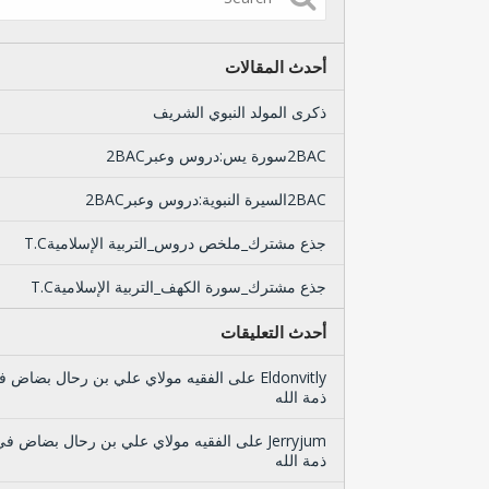
أحدث المقالات
ذكرى المولد النبوي الشريف
2BACسورة يس:دروس وعبر2BAC
2BACالسيرة النبوية:دروس وعبر2BAC
جذع مشترك_ملخص دروس_التربية الإسلاميةT.C
جذع مشترك_سورة الكهف_التربية الإسلاميةT.C
أحدث التعليقات
Eldonvitly
على
الفقيه مولاي علي بن رحال بضاض ف
ذمة الله
Jerryjum
على
الفقيه مولاي علي بن رحال بضاض في
ذمة الله