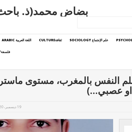
بضاض محمد(ذ. باحث).BADADE MED
علم الإجتماع SOCIOLOGY
ثقافةCULTURE
اللغة العربية ARABIC
فلسفةPHILOSOPHY
علم النفس بالمغرب، مستوى ماست
 او عصبي…)
19 ديسمبر، 2020