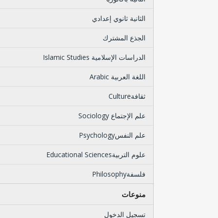
الثانية ثانوي إعدادي
الجذع المشترك
الدراسات الإسلامية Islamic Studies
اللغة العربية Arabic
ثقافةCulture
علم الإجتماع Sociology
علم النفسPsychology
علوم التربيةEducational Sciences
فلسفةPhilosophy
منوعات
تسجيل الدخول