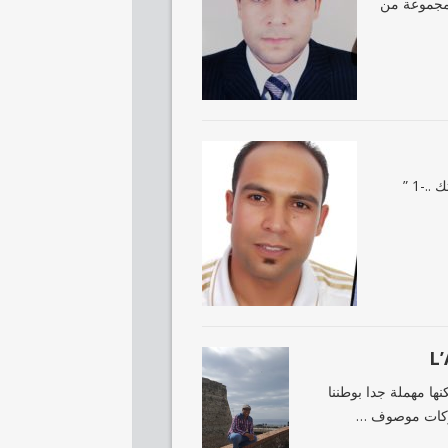
لمجموعة من
ﻫﻨﺎﻟﻚ 12 ﻗﺎﻧﻮﻥ ﻓﻲ ﻋﻠﻢ ﺍﻟﻨﻔﺲ ﺍﺫﺍ ﻓﻬﻤﺘﻬﺎ ﻭﺑﺪﺍﺕ ﺑﺘﻄﺒﻴﻘﻬﺎ ﺳﺘﻐﻴﺮ ﺣﻴﺎﺗﻚ ..-1 ”
ها مهملة جدا بوطننا
لوكات موصوف …