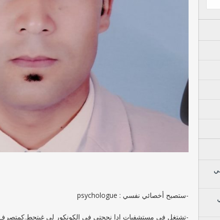
ي
-ستصبح أخصائي نفسي : psychologue
-تشتغل في مستشفيات ادا نجحتي في الكونكور لي غيتحط.كمتصرف