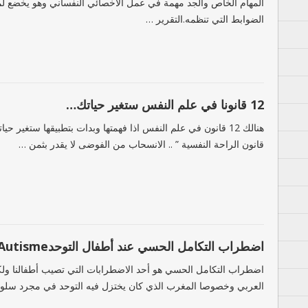
المهام الخاص والجد مهمة في عمل الاخصائي النفساني وهو يخضع 
الضوابط التي تنظمه.التقرير …
12 ﻗﺎﻧﻮنا ﻓﻲ ﻋﻠﻢ ﺍﻟﻨﻔﺲ ﺳﺘﻐﻴﺮ ﺣﻴﺎﺗﻚ…
ﻗﺎﻧﻮﻥ ﺍﻟﺮﺍﺣﺔ ﺍﻟﻨﻔﺴﻴﺔ ” .. ﺍﻻﻧﺴﺤﺎﺏ ﻣﻦ ﺍﻟﻔﻮﺿﻰ ﻻ ﻳﻘﺪﺭ ﺑﺜﻤﻦ …
اضطراب التكامل الحسي عند أطفال التوحدL’Autisme
اضطراب التكامل الحسي هو أحد الاضطرابات التي تصيب أطفالنا ولكن
العربي وخصوصا المغرب الذي كان يختزل فيه التوحد في مجرد س