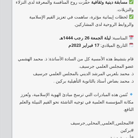
مسابقة دينية وثقافية
حفّزت روح المنافسة والمعرفة لدى النزلاء
والنزيلات.
لحظات إيمانية مؤثرة، ساهمت في تعزيز القيم الإسلامية
والروابط الروحية لدى المشاركين.
المناسبة:
ليلة الجمعة 26 رجب 1444هـ
التاريخ الميلادي:
17 فبراير 2023م
قام بتنشيط هذه الأمسية كل من السادة الأساتذة: ذ. محمد الهشمي
عضو المجلس العلمي جرسيف.
ذ. محمد بلعربي المرشد الديني بالمجلس العلمي جرسيف
ذ. محمد بضاض أستاذ بالثانوية التأهيلية بركين .
نُثمن هذه المبادرات التي ترسخ مبادئ الهوية الإسلامية، وتُعزز
مكانة المؤسسة العلمية في توجيه الناشئة نحو القيم النبيلة والعلم
النافع.
#المجلس_العلمي_المحلي_جرسيف
#بركين
#أمسية_دينية