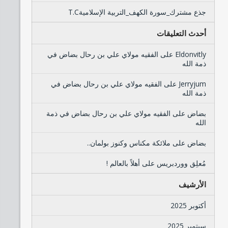
جذع مشترك_سورة الكهف_التربية الإسلاميةT.C
أحدث التعليقات
Eldonvitly
على
الفقيه مولاي علي بن رحال بضاض في
ذمة الله
Jerryjum
على
الفقيه مولاي علي بن رحال بضاض في
ذمة الله
بضاض
على
الفقيه مولاي علي بن رحال بضاض في ذمة
الله
بضاض
على
ملائكة مكناس وكنوز بولمان..
مُعلِق ووردبريس
على
أهلاً بالعالم !
الأرشيف
أكتوبر 2025
سبتمبر 2025