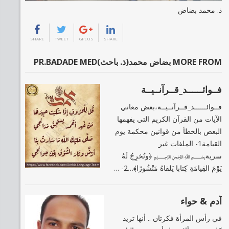
ذ. محمد بضاض
SHARE
TWEET
GPLUS
SHARE
MORE FROM بضاض محمد(ذ. باحث)PR.BADADE MED
فــوائــــــد_قــرآنــيــة
فــوائــــــد_قــرآنــيــة،بعض معاني
الآيات من القرآن الكريم التي يفهمها
البعض بالخطأ من قوانين محكمة يوم
القيامة1- الملفات غير
سرية﷽ ﴿ونُخرِجُ لَهُ
يَوْمَ القِيامَةِ كِتابا يَلقاهُ مَنْشُورًا﴾…2- …
آدم & حواء
في رأس المرأة فكرتان .. أنها تريد