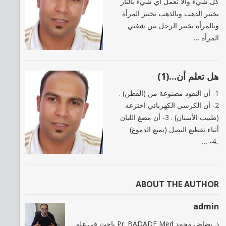
كل شيء وألا تعمل أي شيء بالنار
يختبر الذهب وبالذهب تختبر المرأة
وبالمرأة يختبر الرجل بين شفتي
المرأة …
هل تعلم أن…(1)
1- أن النقود مصنوعة من (القطن) .
2- أن الكرسي الكهربائي اخترعه
(طبيب الأسنان) . 3- أن مضغ اللبان
أثناء تقطيع البصل (يمنع الدموع)
..4- …
ABOUT THE AUTHOR
admin
ذ. بضاض محمد Pr. BADADE Med باحث في:علم