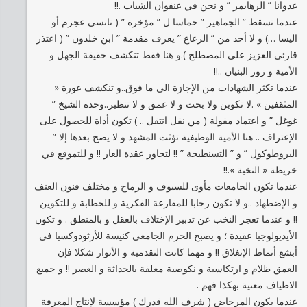
عدوانا ” الزهايمر ” و نحن في عنفوان الشباب .!!
عندما تسقط ” الجماهير ” حماسا ل ” مؤخرة ” ( نانسي عجرم أو
اليسا …) و لا أحد من ” الرعاع ” يعرف مقدمة ” ابن خلدون ” ( اعتذر
قارئي العزيز على المصطلح ).و هنا فقط تنكشف حقيقة الجهل و
الأمية و زور البنيان ..!!
عندما تكثر الشهادات من الإجازة الى ما فوق..و تنكشف عورة «
المثقفين » .لا تكوين ولا بحث و لا عمق و لا تنظير..وحده الشيخ ”
غوغل ” و اعتماد مقولة ( من نقل انتقل .. ) تكون أداة للحصول على
الإعتراف .. هنا الأمية الوظيفية تؤثت المشهد و لا يصح بعدها إلا ”
البروطوكول ” و ” التسنطيحة ” !! لتجاوز عقدة العار !! و للتموقع في
خريطة « النخبة ».!!
عندما تكون الجامعات مأوى للسيوف و الرماح و مختلف فنون العنف
و الإضطهاد ..و لا تكون رحابا للمقارعة الفكرية و للخطابة و للتكوين
!! و عندما تعجز النخب عن تدبير الإختلاف بالعقل و بالمنطق . و تكون
الأيديولوجيا عقيدة ؛ و يصبح الحرم الجامعي كنيسة للأرثوذوكسيا في
أبشع أنماط الإنغلاق !! و مهما كانت التقدمية و الأنوار شكلا فإن
العمق ظلام و ارتكاسية و نكوصية مغلفة بالحداثة و العصر !! و جميع
الاطياف معنية بهكذا فهم .
عندما يكون المرحاض ( شرف الله قدرك ) مؤسسة لإنتاج المعرفة