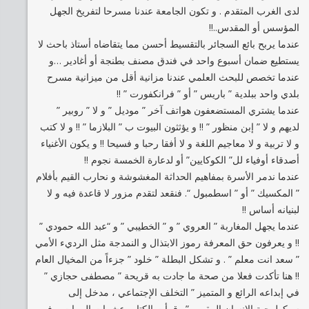
لدى الغرب المتقدم . و تكون الجامعة عندنا مسرحا لتفريخ الجهل
المؤسس أو المقدس..!!
عندما يربح بائع السجائر بالتقسيط أحسن مما يتقاضاه أستاذ باحث لا
يستطيع ضمان أسبوع واحد في فندق مصنف بطنجة أو أغادير …و
عندما تخصص للبحث العلمي عندنا مزانية أقل من ميزانية مسرح
بلدي واحد ببلدية ” باريس ” أو ” فرانكفورت ” !!
عندما يشتري المستضعفون هواتف آخر ” موديل ” و لا ” روبير ”
لديهم و لا ” إبن منظور ” !! و يؤثثون البيوت ب ” البلازما ” !! و لا كتب
و لا تربية و لا معاجيم اللغة و لا أفقا رحبا و فسيحا !! و يكون الأغنياء
أصدقاء أوفياء لل” الكوكايين” أو لدعارة الخمسة نجوم !!
عندما ندمر الأسرة بمفاهيم الحداثة المغشوشة و نحارب القيم بأفلام
” المكسيك ” أو ” اسطمبول “. فنقعد لتقدم مزور لا قاعدة فيه و لا
لبنيانه أساس !!
عندما يجهل المغاربة ” العروي ” و ” الخطيبي ” و “عبد الله حمودي ”
!! و يعرفون حق المعرفة رموز الابتذال و النمدجة مثل الرديء الأمي
” سعد انت معلم ” . و تشكل البطلة ” خلود ” جزءاً من المخيال العام
!! هنا تأكدت فعلا من صحة ما جادت به قريحة ” مصطفى حجازي ”
في إبداعه الرائع و المتميز ” التخلف الإجتماعي ، مدخل إلى
سيكولوجية الإنسان المقهور ” . قرأت الكتاب عشرات المرات و في