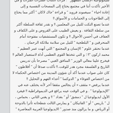
الأخير تأكدت أننا في مجتمع يحتاج إلى المصحات النفسية و إلى
إعادة احياء ” سيغموند فرويد ” و قراءة “جاك لاكان ” أكثر مما يحتاج
إلى الطاحونات و الحمامات و الأسواق !!
عندما تصنع النكت للنيل من المعلمين !! و نقدر ثقافة السلطة أكثر
من سلطة الثقافة . و يعيش الطبيب على القروض و على الكفاف و
العفاف في أحسن الأحوال !! و تكون المستشفيات مفتوحة أمام
المنحرفين و ” البلطجية ” للنيل من سلامة ملائكة الرحمان ..
عندما نحتقر علوم ” الإنسان و المجتمع ” الثي أنهت عمر العظيم ”
محمد اركون “!! ؛ و التي تتخذها القوى العظمى أداة لاستعمار العالم !!
فيخرج علينا معالي الوزير ” المنافق الغبي ” مصرحا بأن تدريس
التاريخ و الفلسفة مجرد هدر للوقت..!! تأكدت صدقا أن ” أفلاطون ”
كان على صواب عندما أكد أن شؤون المدينة من اختصاص الحكماء لا
من اختصاص الغوغاء و ” الدوكسا ” أعداء الفهم و التحليل !!
عندما يرفض « مثقف » أن يجالس مثقفا آخر لأنه يختلف عنه في
“الإيديولوجيا ” . و في الوقت عينه يرافع في الديموقراطية !! فيغرد
الأول ايديولوجيا ل ” دمشق” أو ” بغداد ” !! و يغني الثاني ، بحماس ،
ل ” باريس ” أو ” الفاتيكان ” و يمارس الثالت شطحاته تأثرا بالدوحة
أو الرياض. و ما يزالون منذ صدور ” الايديولوجيا العربية المعاصرة ”