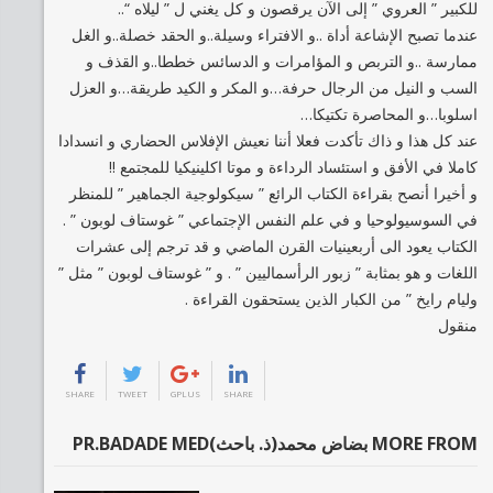
للكبير ” العروي ” إلى الآن يرقصون و كل يغني ل ” ليلاه “..
عندما تصبح الإشاعة أداة ..و الافتراء وسيلة..و الحقد خصلة..و الغل
ممارسة ..و التربص و المؤامرات و الدسائس خططا..و القذف و
السب و النيل من الرجال حرفة…و المكر و الكيد طريقة…و العزل
اسلوبا…و المحاصرة تكتيكا…
عند كل هذا و ذاك تأكدت فعلا أننا نعيش الإفلاس الحضاري و انسدادا
كاملا في الأفق و استئساد الرداءة و موتا اكلينيكيا للمجتمع !!
و أخيرا أنصح بقراءة الكتاب الرائع ” سيكولوجية الجماهير ” للمنظر
في السوسيولوحيا و في علم النفس الإجتماعي ” غوستاف لوبون ” .
الكتاب يعود الى أربعينيات القرن الماضي و قد ترجم إلى عشرات
اللغات و هو بمثابة ” زبور الرأسماليين ” . و ” غوستاف لوبون ” مثل ”
وليام رايخ ” من الكبار الذين يستحقون القراءة .
منقول
SHARE
TWEET
GPLUS
SHARE
MORE FROM بضاض محمد(ذ. باحث)PR.BADADE MED