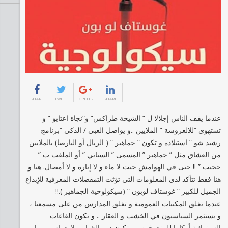
SHARE
TWEET
GPLUS
SHARE
عندما يقف الناس إجلالا ل ” الشيخة طراكس” و“نجاة اعتابو ” و
تستهوي “للالعروسة ” الملايين ..و يواصل الغبي / الذكي “برنامج
رشيد شو ” استبلاذه و تكون ” جماهير ” ( الريال أو البارصا) بالملايين
من العشاق مثل ” جماهير ” المسمى ” الستاتي ” أو الملقب ب ”
حجيب ” !! حتى في الهوامش حيث لا ماء و لا إنارة و لا أمصال. هنا و
هنا فقط تتأكد لدي المعلومات التي تؤثت التمفصلات المعرفية للإبداع
الجميل للكبير ” غوستاف لوبون ” (سيكولوحية الجماهير ).!!
عندما تغلق المكتبات العمومية و تغلق المدارس من على مسمعنا ،
و يستثمر السياسيون في الخشب و العقار .. و تكون القاعات
السينمائية أوكارا للمنحرفين ، و تكون دور الشباب بلا حراس و بها