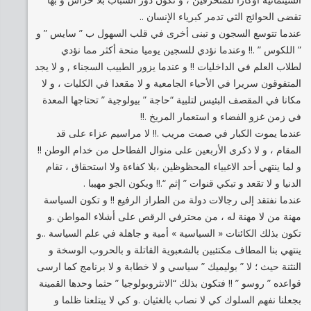
تقضى الحوائج الثي تدمر كبرياء الإنسان ..
عندما تتوسع السجون و تبنى أخرى في قلب السهول ب ” سايس ” و
” اللكوس ” .!! وعندما نؤدي للسجين يوميا منحة أكثر مما نؤدي
لطلاب العلم في الداخليات !! و عندما يزور الطبيب السجناء , و لا يجد
المتفوقون سريرا في الأحياء الجامعية و لا مقعدا في الكليات ، و لا
مكانا في المقصف البئيس لتلبية “حاجة ” بيولوجية ” تحتاجها المعدة
في زمن غزو الفضاء و استعمار المريخ .!!
عندما يموت الكبار في صمت مريب .!! لا مراسيم عزاء على قد
المقام ، و لا ذكرى الأربعين على منوال الفطاحل من خدام الوطن !!
و لما ينتهي أحد الاغبياء المحظوظين ،بلا كفاءة ولا استحقاق ، تقام
الدنيا و لا تقعد و تبكي قنوات ” إثم “.!! ويكون الجو مهيبا .
عندما نفتقد إلى رجالات دولة من الطراز الرفيع !! و تكون السياسة
مهنة من لا مهنة له ، من محترفي الرقص على أشلاء المواطن .و
تكون بذلك الكائنات « السياسية » أمية و جاهلة في علم السياسة ..و
ينتهي بنا المطاف مكتئبين بالشعبوية القاتلة و بالحروب الوسخة و
النثنة حيث ؛ لا ” بوليميك ” سياسي و لا خطابة و لا برنامج كما ارسى
قواعده ” روسو ” !! فتكون بذلك “الانثروبولوجيا ” حثما وحدها القمينة
بجعلنا نفهم السلوك كي لا نصاب بالغثيان .و كي لا يبتلعنا ظلما و