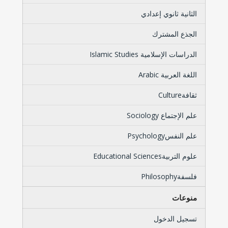
الثانية ثانوي إعدادي
الجذع المشترك
الدراسات الإسلامية Islamic Studies
اللغة العربية Arabic
ثقافةCulture
علم الإجتماع Sociology
علم النفسPsychology
علوم التربيةEducational Sciences
فلسفةPhilosophy
منوعات
تسجيل الدخول