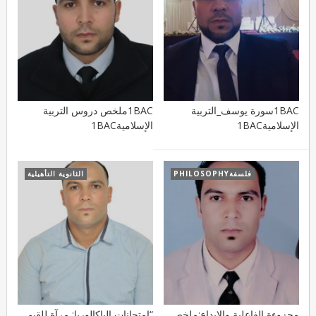
1BACسورة يوسف_التربية
1BACملخص دروس التربية
الإسلامية1BAC
الإسلامية1BAC
فلسفةPHILOSOPHY
الثانوية التأهيلية
مجزوءة الفاعلية والإبداع:ملخص
“امتحانات الباكالوريا: مرآة للقيم